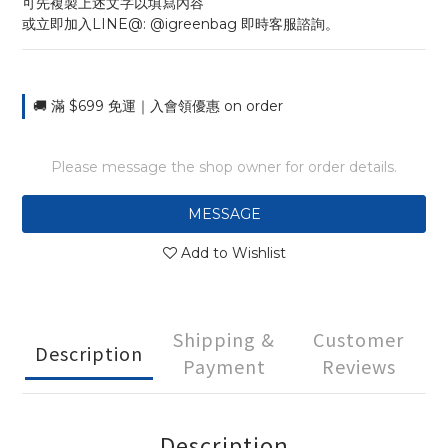
可先複製上述文字以填寫內容
或立即加入LINE@: @igreenbag 即時客服諮詢。
🚚 滿 $699 免運｜入會領優惠 on order
Please message the shop owner for order details.
MESSAGE
Add to Wishlist
Shipping &
Customer
Description
Payment
Reviews
Description