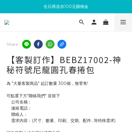
生日再送你100元購物金
滿300回饋10%購物金
加入成為新會員 馬上領取50元購物金
滿300回饋10%購物金
Share
【客製訂作】BEBZ17002-神
秘符號尼龍圓孔春捲包
為 "大量客製商品" 起訂數量 300個，無零售!
可點選下方"聯絡我們" 並留下
    公司名稱：
    連絡電話：
    聯絡人：
    需求內容：(尺寸、數量、印刷、交期、配件...等特殊需求)