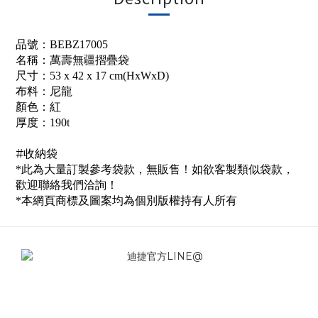
品號：BEBZ17005
名稱：萬壽無疆摺疊袋
尺寸：53 x 42 x 17 cm(HxWxD)
布料：尼龍
顏色：紅
厚度：190t
#收納袋
*此為大量訂製參考袋款，無販售！如欲客製類似袋款，
歡迎聯絡我們洽詢！
*本網頁商標及圖案均為個別版權持有人所有