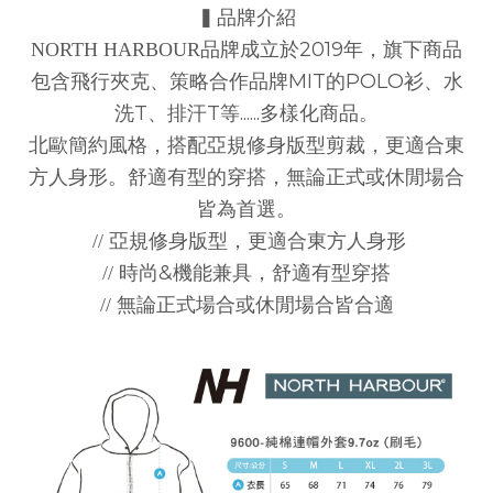
▍品牌介紹
2019
NORTH HARBOUR
品牌成立於
年，旗下商品
MIT
POLO
包含飛行夾克、策略合作品牌
的
衫、水
T
T
......
洗
、排汗
等
多樣化商品。
北歐簡約風格，搭配亞規修身版型剪裁，更適合東
方人身形。
舒適有型的穿搭，無論正式或休閒場合
皆為首選。
//
亞規修身版型，更適合東方人身形
&
//
時尚
機能兼具，舒適有型穿搭
// 無論
正式場合或休閒場合皆合適