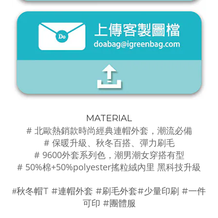
MATERIAL
# 北歐熱銷款時尚經典連帽外套，潮流必備
# 保暖升級、秋冬百搭、彈力刷毛
# 9600外套系列色，潮男潮女穿搭有型
# 50%棉+50%polyester搖粒絨內里 黑科技升級
T #
#
#
#
#
秋冬帽
連帽外套
刷毛外套
少量印刷
一件
#
可印
團體服