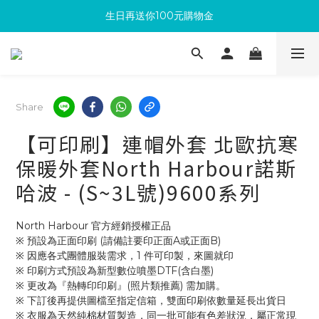
滿300回饋10%購物金
加入成為新會員 馬上領取50元購物金
滿300回饋10%購物金
Share
【可印刷】連帽外套 北歐抗寒
保暖外套North Harbour諾斯
哈波 - (S~3L號)9600系列
North Harbour 官方經銷授權正品
※ 預設為正面印刷 (請備註要印正面A或正面B)
※ 因應各式團體服裝需求，1 件可印製，來圖就印
※ 印刷方式預設為新型數位噴墨DTF(含白墨)
※ 更改為『熱轉印印刷』(照片類推薦) 需加購。
※ 下訂後再提供圖檔至指定信箱，雙面印刷依數量延長出貨日
※ 衣服為天然純棉材質製造，同一批可能有色差狀況，屬正常現