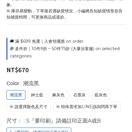
象。
※ 庫存易變動，下單後若遇缺貨情況，小編將告知缺貨情形並告
知補貨時間，可更換商品或退款。
🚚 滿 $699 免運｜入會領優惠 on order
🎁 多件折｜10件9折 ~ 50件75折 (大量洽客服) on selected
categories
NT$670
: 潮流黑
Color
潮流黑
紳士藍
麻灰色
石墨灰
藍灰色
※ 請選擇顏色及尺寸
※ 特殊需求加LINE@詢問再下單
: S『要印刷』請備註印正面A或B
尺寸：