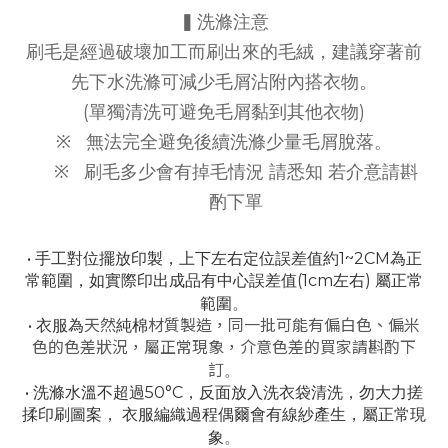
▍洗滌注意
刷毛是經過破壞加工而刷出來的毛絨，建議穿著前
先下水洗滌可減少毛屑沾附內搭衣物。
(單獨清洗可避免毛屑黏到其他衣物)
※
無法完全避免後續洗滌少量毛屑脫落。
※
刷毛多少會有掉毛情況 請悉知 若介意請斟
酌下單
• 手工對位擺放印製，上下左右定位誤差值約1~2CM為正
常範圍，
如實際印出成品有中心誤差值(1cm左右) 屬正常
。
範圍
• 衣服為
天然
純棉
材質製造，同一批可能有偏白色、偏米
色的色差狀況，屬正常現象，介意色差的買家請斟酌下
。
訂
• 洗滌水溫不超過50°C，反面放入洗衣袋清洗，勿大力搓
揉印刷圖案，
衣服編織過程偶爾會有線紗產生，屬正常現
。
象