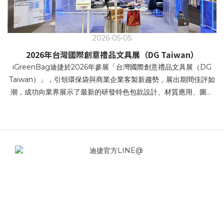
2026-05-05
2026年台灣國際創意禮品文具展（DG Taiwan）
iGreenBag迪捷於2026年參展「台灣國際創意禮品文具展（DG
Taiwan）」，引領環保袋與商業企業客製新趨勢，展出期間佳評如
潮，成功向業界展示了最新的研發特色包款設計、材質應用、圖文
設計、環保產品等,創新設計以及全方位的服務項目。本次展場視覺
以科技 × 未來 × 永續 為主軸 強調科技回收 / 回溯未來 / 再生循環 /
科幻科技感。 科技賦能再生，循環成為本能 • 價值循環，再生未來
• 再生未來，未來重生 • 回收科技，重構未來提袋 • 科技賦能再生，
循環成為本能 iGreenBag迪捷針對企業客戶端（B2B）展示了創新
設計兼顧環保、時尚與實用性的多元化提袋解決方案。在追求永續
發展的時代，帆布袋不僅是重複使用的環保載具，更是企業傳遞品
牌精神的重要媒介。 iGreenBag讓企業能準確掌握市場最新趨勢與
資訊，並快速找到利於宣傳企業品牌或包裝自家商品的優質產品。
無論是商務禮品包溫袋或是商品帆布袋、不織布提袋，皆能滿足高