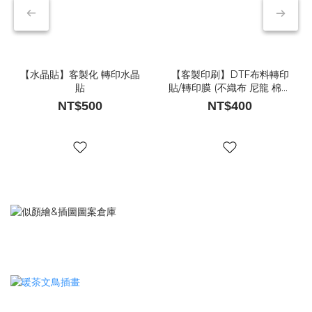
【水晶貼】客製化 轉印水晶
【客製印刷】DTF布料轉印
貼
貼/轉印膜 (不織布 尼龍 棉布
材質適用)
NT$500
NT$400