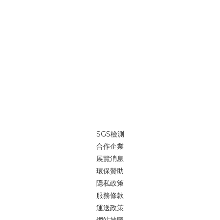
品質的需求，歡迎各大企業隨時詢價詢問。這次展覽很多人問我
們：「自我修復記憶纖維現場有嗎？」 我們說：「這是時光機的概
念，上面時間是2066年。」不只是展示「現在能做什麼」，更是讓
人開始想像「未來會是什麼樣子」。就像二十年前，我們很難想像
自動駕駛甚至飛行車會逐漸成為現實；而今天，我們把一個還不存
在的材質概念放進展場，讓它先存在於想像裡開始。 大量全客製印
刷//少量來一件就印//帆布袋、並且能夠重複使用，為愛護地球盡一
份心。我們高於業界的自我品質要求，不斷研究、創新，為了地球
提供一個輕鬆無負擔的綠色提袋「我們能做的事，就是堅持「環
保」的善念，能為地球減少些傷害。大家一起努力吧~ 🔎做個包//來
一件就印//https://reurl.cc/xpNNpN LINE@客服 👉
SGS檢測
https://reurl.cc/V88jan (ID：@igreenbag)🔎iGreenBag大量客
合作企業
製包款官網新貨作工參考👉 https://reurl.cc/nDDdd8Line@快速
展覽消息
詢價👉 https://reurl.cc/V88jan (ID：@igreenbag)
環保贊助
隱私政策
服務條款
運送政策
網站地圖