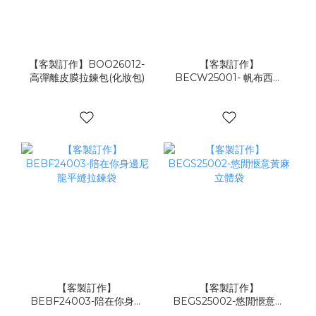
【客製訂作】BOO26012-
【客製訂作】
高彈離皮膜拉鍊包(化妝包)
BECW25001- 帆布西裝
套
【客製訂作】
【客製訂作】
BEBF24003-陪在你身邊
BEGS25002-悠閒愜意黃
尼龍平縫拉鍊袋
麻立體袋