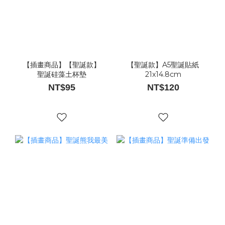
【插畫商品】【聖誕款】
【聖誕款】A5聖誕貼紙
聖誕硅藻土杯墊
21x14.8cm
NT$95
NT$120