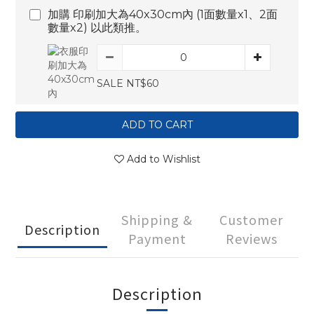
加購 印刷加大為40x30cm內 (1面數量x1、2面
數量x2) 以此類推。
SALE NT$60
ADD TO CART
Add to Wishlist
Shipping &
Customer
Description
Payment
Reviews
Description