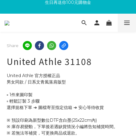
加入成為新會員 馬上領取50元購物金
滿300回饋10%購物金
滿300回饋10%購物金
Share
United Athle 31108
United Athle 官方授權正品
男女同款 / 日系文青風落肩版型
▫ 1件來圖印製
▫ 輕鬆訂製 3 步驟
選擇規格下單 ➔ 圖檔寄至指定信箱 ➔ 安心等待收貨
※ 預設印刷為新型數位DTF含白墨(25x22cm內)
※ 庫存易變動，下單後若遇缺貨情況小編將告知補貨時間。
※ 若無法等補貨，可更換商品或退款。