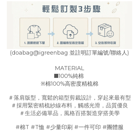
(doabag@igreenbag 並註明訂單編號/聯絡人)
MATERIAL
■
100%純棉
※
棉10
0%高密度精梳棉
＃落肩版型，寬鬆的箱型剪裁設計
，
穿起來最有型
＃
採用緊密精梳紗線布料，觸感光滑，品質優良
＃生活必備單品，風格百搭製造穿搭美學
#棉T #T恤 #少量印刷 #一件可印 #團體服