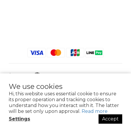
$
TWD
English
We use cookies
Hi, this website uses essential cookie to ensure
its proper operation and tracking cookies to
2021 © iGreenbag | DoaBag | Working Hrs 8:30 - 18:00｜新北市新莊區中正路
understand how you interact with it. The latter
659-5號3樓 | 02-2903-8800 | 統編 : 28396448 (唯一統編無關係企業)
will be set only upon approval.
Read more
Settings
Accept