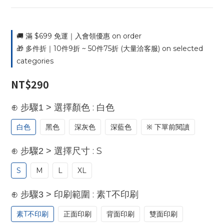
🚚 滿 $699 免運｜入會領優惠 on order
🎁 多件折｜10件9折 ~ 50件75折 (大量洽客服) on selected
categories
NT$290
: 白色
⊕ 步驟1 > 選擇顏色
白色
黑色
深灰色
深藍色
※ 下單前閱讀
: S
⊕ 步驟2 > 選擇尺寸
S
M
L
XL
: 素T不印刷
⊕ 步驟3 > 印刷範圍
素T不印刷
正面印刷
背面印刷
雙面印刷