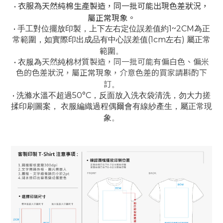
衣服為天然純棉生產製造，同一批可能出現色差狀況，
•
屬正常現象。
•
手工對位擺放印製，上下左右定位誤差值約1~2CM為正
常範圍，
如實際印出成品有中心誤差值(1cm左右) 屬正常
。
範圍
• 衣服為
天然
純棉
材質製造，同一批可能有偏白色、偏米
色的色差狀況，屬正常現象，介意色差的買家請斟酌下
。
訂
• 洗滌水溫不超過50°C，反面放入洗衣袋清洗，勿大力搓
揉印刷圖案，
衣服編織過程偶爾會有線紗產生，屬正常現
。
象