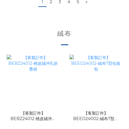
1
2
3
4
5
»
絨布
【客製訂作】
【客製訂作】
BEBZ24012-桃皮絨沖孔
BEEO24002-絨布T型化
折疊袋
妝包