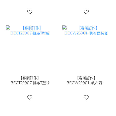
型立體袋
【客製訂作】
【客製訂作】
BECT25007-帆布T型袋
BECW25001- 帆布西裝
套