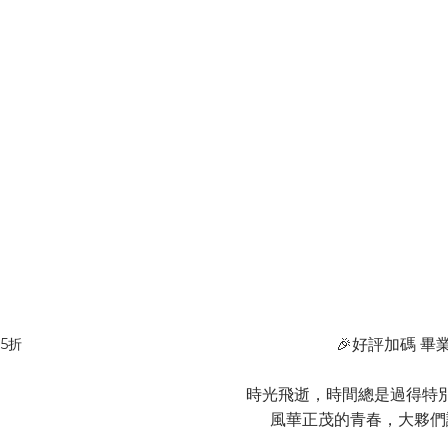
🎉好評加碼 畢
時光飛逝，時間總是過得特
風華正茂的青春，大夥們