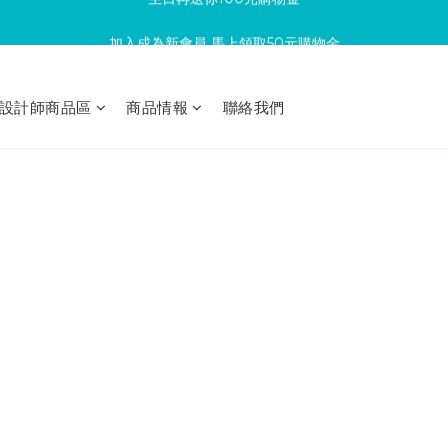
加入成為新會員 馬上領取50元購物金
滿300回饋10%購物金
滿300回饋10%購物金
設計師商品區
商品情報
聯絡我們