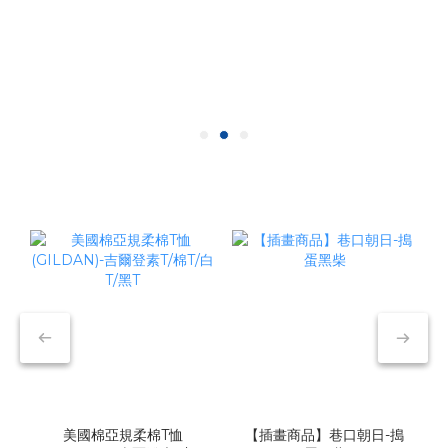
美國棉亞規柔棉T恤
【插畫商品】巷口朝日-搗