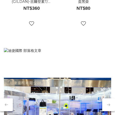
(GILDAN)-吉爾登素T/棉
蛋黑柴
T/白T/黑T
NT$360
NT$80