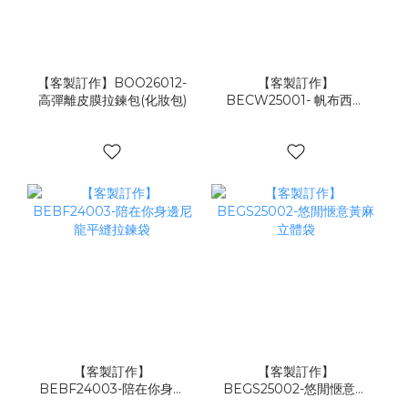
【客製訂作】BOO26012-
【客製訂作】
高彈離皮膜拉鍊包(化妝包)
BECW25001- 帆布西裝
套
【客製訂作】
【客製訂作】
BEBF24003-陪在你身邊
BEGS25002-悠閒愜意黃
尼龍平縫拉鍊袋
麻立體袋