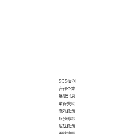
品質的需求，歡迎各大企業隨時詢價詢問。這次展覽很多人問我
們：「自我修復記憶纖維現場有嗎？」 我們說：「這是時光機的概
念，上面時間是2066年。」不只是展示「現在能做什麼」，更是讓
人開始想像「未來會是什麼樣子」。就像二十年前，我們很難想像
自動駕駛甚至飛行車會逐漸成為現實；而今天，我們把一個還不存
在的材質概念放進展場，讓它先存在於想像裡開始。 大量全客製印
刷//少量來一件就印//帆布袋、並且能夠重複使用，為愛護地球盡一
份心。我們高於業界的自我品質要求，不斷研究、創新，為了地球
提供一個輕鬆無負擔的綠色提袋「我們能做的事，就是堅持「環
保」的善念，能為地球減少些傷害。大家一起努力吧~ 🔎做個包//來
一件就印//https://reurl.cc/xpNNpN LINE@客服 👉
SGS檢測
https://reurl.cc/V88jan (ID：@igreenbag)🔎iGreenBag大量客
合作企業
製包款官網新貨作工參考👉 https://reurl.cc/nDDdd8Line@快速
展覽消息
詢價👉 https://reurl.cc/V88jan (ID：@igreenbag)
環保贊助
隱私政策
服務條款
運送政策
網站地圖