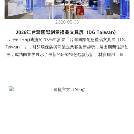
2026-05-05
2026年台灣國際創意禮品文具展（DG Taiwan）
iGreenBag迪捷於2026年參展「台灣國際創意禮品文具展（DG
Taiwan）」，引領環保袋與商業企業客製新趨勢，展出期間佳評如
潮，成功向業界展示了最新的研發特色包款設計、材質應用、圖文
設計、環保產品等,創新設計以及全方位的服務項目。本次展場視覺
以科技 × 未來 × 永續 為主軸 強調科技回收 / 回溯未來 / 再生循環 /
科幻科技感。 科技賦能再生，循環成為本能 • 價值循環，再生未來
• 再生未來，未來重生 • 回收科技，重構未來提袋 • 科技賦能再生，
循環成為本能 iGreenBag迪捷針對企業客戶端（B2B）展示了創新
設計兼顧環保、時尚與實用性的多元化提袋解決方案。在追求永續
發展的時代，帆布袋不僅是重複使用的環保載具，更是企業傳遞品
牌精神的重要媒介。 iGreenBag讓企業能準確掌握市場最新趨勢與
資訊，並快速找到利於宣傳企業品牌或包裝自家商品的優質產品。
無論是商務禮品包溫袋或是商品帆布袋、不織布提袋，皆能滿足高