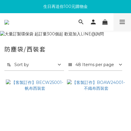
生日再送你100元購物金
滿300回饋10%購物金
加入成為新會員 馬上領取50元購物金
滿300回饋10%購物金
防塵袋/西裝套
Sort by
48 Items per page