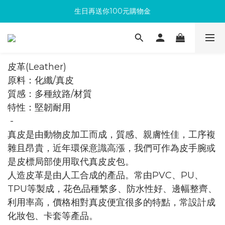
生日再送你100元購物金
滿300回饋10%購物金
加入成為新會員 馬上領取50元購物金
滿300回饋10%購物金
皮革(Leather)
原料：化纖/真皮
質感：多種紋路/材質
​特性：堅韌耐用
-
真皮是由動物皮加工而成，質感、親膚性佳，工序複
雜且昂貴，近年環保意識高漲，我們可作為皮手腕或
是皮標局部使用取代真皮皮包。
人造皮革是由人工合成的產品。常由PVC、PU、
TPU等製成，花色品種繁多、防水性好、邊幅整齊、
利用率高，價格相對真皮便宜很多的特點，常設計成
化妝包、卡套等產品。