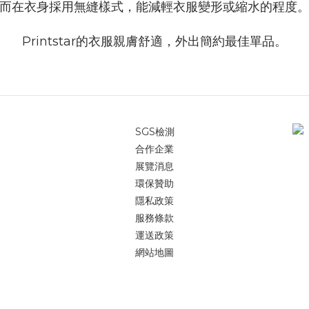
而在
衣身採用無縫樣式，能減輕衣服變形或縮水的程度
Printstar的衣服親膚舒適，外出簡約最佳單品。
SGS檢測
合作企業
展覽消息
環保贊助
隱私政策
服務條款
運送政策
網站地圖