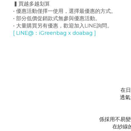
▍買越多越划算
• 優惠活動僅擇一使用，選擇最優惠的方式。
• 部分低價促銷款式無參與優惠活動。
• 大量購買另有優惠，歡迎加入LINE詢問。
[ LINE@：iGreenbag x doabag ]
在日
透氣
係採用不易
變
在
紗線