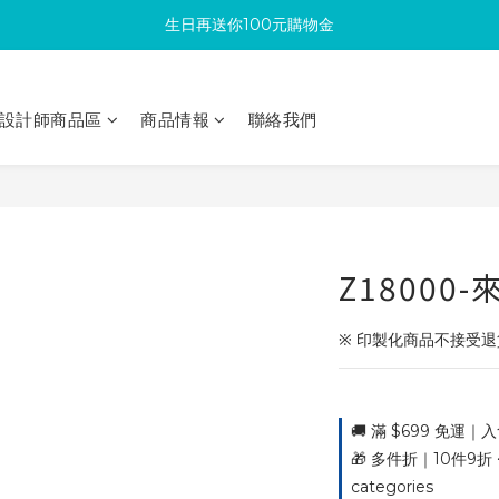
生日再送你100元購物金
滿300回饋10%購物金
加入成為新會員 馬上領取50元購物金
設計師商品區
商品情報
聯絡我們
滿300回饋10%購物金
Z18000
※ 印製化商品不接受
🚚 滿 $699 免運｜入
🎁 多件折｜10件9折 ~
categories