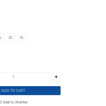
L
2L
3L
ADD TO CART
Add to Wishlist