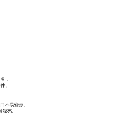
知名，
億件。
領口不易變形。
滑潔亮。