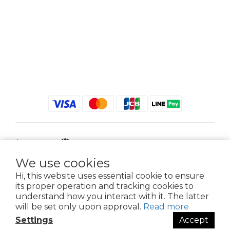
$
TWD
English
We use cookies
Hi, this website uses essential cookie to ensure
its proper operation and tracking cookies to
2021 © iGreenbag | DoaBag | Working Hrs 8:30 - 18:00｜新北市新莊區中正路
understand how you interact with it. The latter
659-5號3樓 | 02-2903-8800 | 統編 : 28396448 (唯一統編無關係企業)
will be set only upon approval.
Read more
Settings
Accept