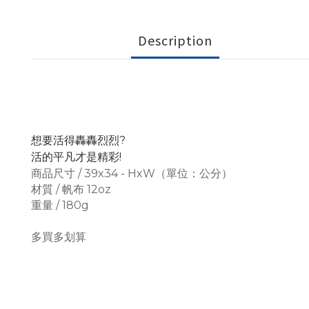
Description
想要活得轟轟烈烈?
活的平凡才是精彩!
商品尺寸 / 39x34 - HxW（單位：公分）
材質 / 帆布 12oz
重量 / 180g
多買多划算