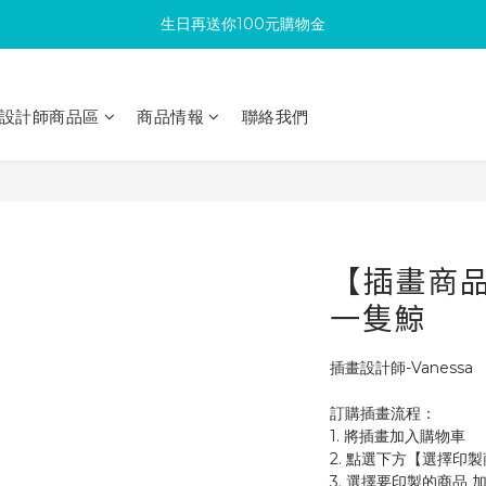
生日再送你100元購物金
滿300回饋10%購物金
加入成為新會員 馬上領取50元購物金
設計師商品區
商品情報
聯絡我們
滿300回饋10%購物金
【插畫商品】
一隻鯨
插畫設計師-Vanessa
訂購插畫流程：
1. 將插畫加入購物車
2. 點選下方【選擇印
3. 選擇要印製的商品 