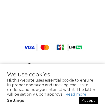
$
TWD
English
We use cookies
Hi, this website uses essential cookie to ensure
its proper operation and tracking cookies to
2021 © iGreenbag | DoaBag | Working Hrs 8:30 - 18:00｜新北市新莊區中正路
understand how you interact with it. The latter
659-5號3樓 | 02-2903-8800 | 統編 : 28396448 (唯一統編無關係企業)
will be set only upon approval.
Read more
Settings
Accept