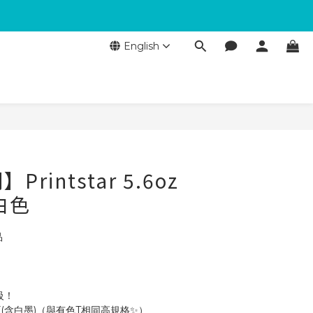
English
rintstar 5.6oz
白色
品
級！
F(含白墨)（與有色T相同高規格✨）