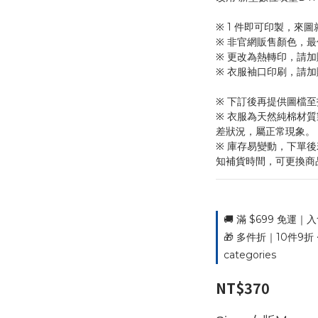
※ 1 件即可印製，來圖
※ 非官網販售顏色，最
※ 更改為熱轉印，請加
※ 衣服袖口印刷，請加
※ 下訂後再提供圖檔
※ 衣服為天然純棉材
差狀況，屬正常現象。
※ 庫存易變動，下單
知補貨時間，可更換商
🚚 滿 $699 免運｜入
🎁 多件折｜10件9折 ~
categories
NT$370