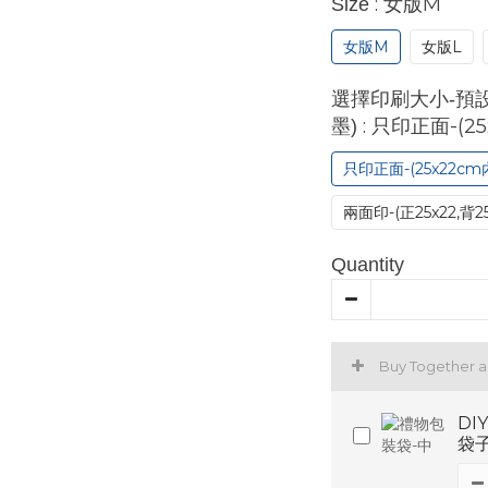
: 女版M
Size
女版M
女版L
選擇印刷大小-預
: 只印正面-(2
墨)
只印正面-(25x22cm
兩面印-(正25x22,背2
Quantity
Buy Together 
DI
袋