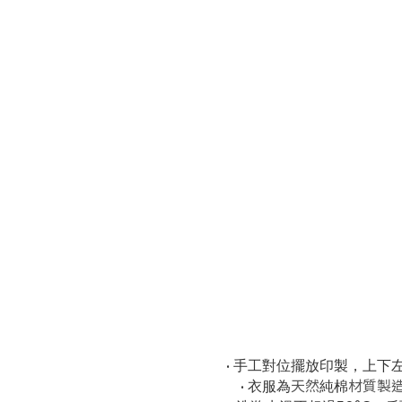
• 手工對位擺放印製，上下
• 衣服為
天然
純棉
材質製