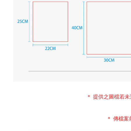
＊ 提供之圖檔若
＊ 傳檔