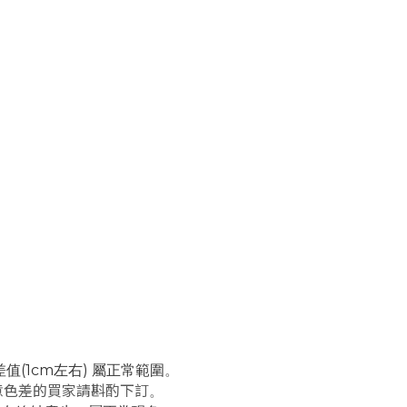
。
(1cm左右) 屬正常範圍
。
意色差的買家請斟酌下訂