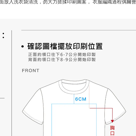
，反面放入洗衣袋清洗，勿大力搓揉印刷圖案，
衣服編織過程偶爾會