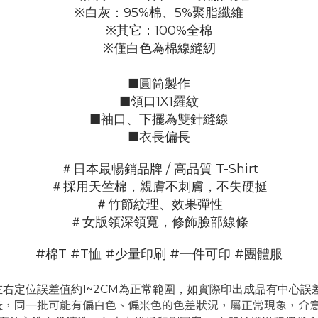
※白灰：95%棉、5%聚脂纖維
※其它：100%全棉
※僅白色為棉線縫紉
■圓筒製作
■領口1X1羅紋
■袖口、下擺為雙針縫線
■衣長偏長
＃日本最暢銷品牌 / 高品質 T-Shirt
＃採用天竺棉，親膚不刺膚，不失硬挺
＃竹節紋理、效果彈性
＃女版領深領寬，修飾臉部線條
#棉T #T恤 #少量印刷 #一件可印 #團體服
左右定位誤差值約1~2CM為正常範圍，
如實際印出成品有中心誤差值
造，同一批可能有偏白色、偏米色的色差狀況，屬正常現象，介