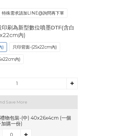
特殊需求請加LINE@詢問再下單
設印刷為新型數位噴墨DTF(含白
5x22cm內)
內)
只印背面-(25x22cm內)
5x22cm內)
and Save More
Y禮物包裝-(中) 40x26x4cm (一個
子加購一份)