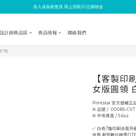
加入成為新會員 馬上領取50元購物金
滿300回饋10%購物金
滿300回饋10%購物金
設計師商品區
商品情報
聯絡我們
童T恤
【客製印刷】P
女版圓領 
Printstar 官方授權正
※ 品號 /  00085-CVT
※ 中等厚度 / 5.6oz 
✅ 白色T恤印刷全面升
改用 新型數位噴墨DT