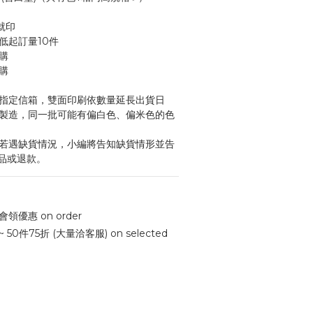
就印
低起訂量10件
購
購
至指定信箱，雙面印刷依數量延長出貨日
質製造，同一批可能有偏白色、偏米色的色
後若遇缺貨情況，小編將告知缺貨情形並告
品或退款。
會領優惠 on order
 50件75折 (大量洽客服) on selected