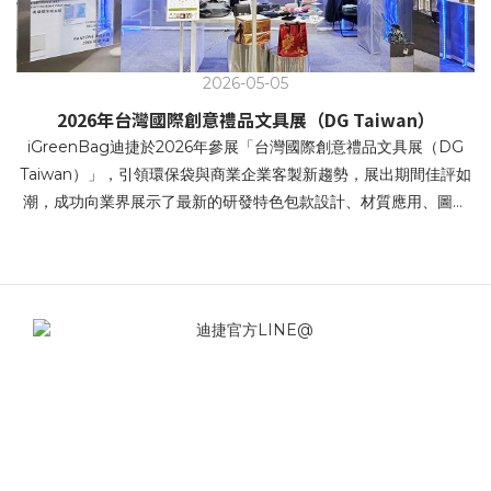
2026-05-05
2026年台灣國際創意禮品文具展（DG Taiwan）
iGreenBag迪捷於2026年參展「台灣國際創意禮品文具展（DG
Taiwan）」，引領環保袋與商業企業客製新趨勢，展出期間佳評如
潮，成功向業界展示了最新的研發特色包款設計、材質應用、圖文
設計、環保產品等,創新設計以及全方位的服務項目。本次展場視覺
以科技 × 未來 × 永續 為主軸 強調科技回收 / 回溯未來 / 再生循環 /
科幻科技感。 科技賦能再生，循環成為本能 • 價值循環，再生未來
• 再生未來，未來重生 • 回收科技，重構未來提袋 • 科技賦能再生，
循環成為本能 iGreenBag迪捷針對企業客戶端（B2B）展示了創新
設計兼顧環保、時尚與實用性的多元化提袋解決方案。在追求永續
發展的時代，帆布袋不僅是重複使用的環保載具，更是企業傳遞品
牌精神的重要媒介。 iGreenBag讓企業能準確掌握市場最新趨勢與
資訊，並快速找到利於宣傳企業品牌或包裝自家商品的優質產品。
無論是商務禮品包溫袋或是商品帆布袋、不織布提袋，皆能滿足高