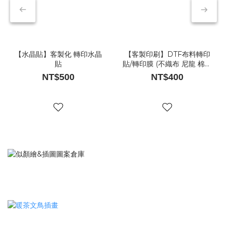
【水晶貼】客製化 轉印水晶
【客製印刷】DTF布料轉印
貼
貼/轉印膜 (不織布 尼龍 棉布
材質適用)
NT$500
NT$400