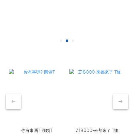
你有事嗎? 圓領T
Z18000-來都來了 T恤