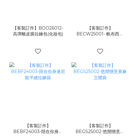
【客製訂作】BOO26012-
【客製訂作】
高彈離皮膜拉鍊包(化妝包)
BECW25001- 帆布西裝
套
【客製訂作】
【客製訂作】
BEBF24003-陪在你身邊
BEGS25002-悠閒愜意黃
尼龍平縫拉鍊袋
麻立體袋