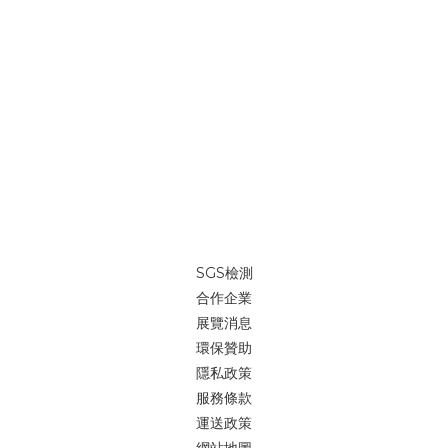
品質的需求，歡迎各大企業隨時詢價詢問。這次展覽很多人問我
們：「自我修復記憶纖維現場有嗎？」 我們說：「這是時光機的概
念，上面時間是2066年。」不只是展示「現在能做什麼」，更是讓
人開始想像「未來會是什麼樣子」。就像二十年前，我們很難想像
自動駕駛甚至飛行車會逐漸成為現實；而今天，我們把一個還不存
在的材質概念放進展場，讓它先存在於想像裡開始。 大量全客製印
刷//少量來一件就印//帆布袋、並且能夠重複使用，為愛護地球盡一
份心。我們高於業界的自我品質要求，不斷研究、創新，為了地球
提供一個輕鬆無負擔的綠色提袋「我們能做的事，就是堅持「環
保」的善念，能為地球減少些傷害。大家一起努力吧~ 🔎做個包//來
一件就印//https://reurl.cc/xpNNpN LINE@客服 👉
SGS檢測
https://reurl.cc/V88jan (ID：@igreenbag)🔎iGreenBag大量客
合作企業
製包款官網新貨作工參考👉 https://reurl.cc/nDDdd8Line@快速
展覽消息
詢價👉 https://reurl.cc/V88jan (ID：@igreenbag)
環保贊助
隱私政策
服務條款
運送政策
網站地圖