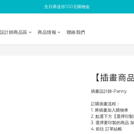
生日再送你100元購物金
滿300回饋10%購物金
加入成為新會員 馬上領取50元購物金
設計師商品區
商品情報
聯絡我們
滿300回饋10%購物金
【插畫商品
插畫設計師-Panny
訂購插畫流程：
1. 將插畫加入購物車
2. 點選下方【選擇印
3. 選擇要印製的商品 
4. 前往 訂單結帳 