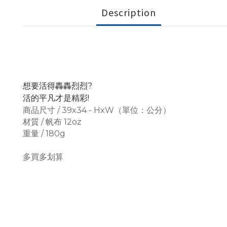
Description
想要活得轟轟烈烈?
活的平凡才是精彩!
商品尺寸 / 39x34 - HxW（單位：公分）
材質 / 帆布 12oz
重量 / 180g
多買多划算