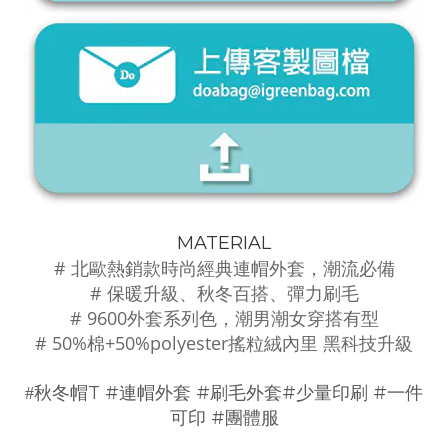
MATERIAL
# 北歐熱銷款時尚經典連帽外套，潮流必備
# 保暖升級、秋冬百搭、彈力刷毛
# 9600外套系列色，潮男潮女穿搭有型
# 50%棉+50%polyester搖粒絨內里 黑科技升級
T #
#
#
#
#
秋冬帽
連帽外套
刷毛外套
少量印刷
一件
#
可印
團體服