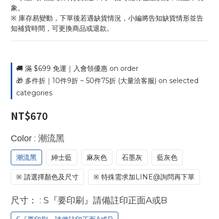
象。
※ 庫存易變動，下單後若遇缺貨情況，小編將告知缺貨情形並告
知補貨時間，可更換商品或退款。
🚚 滿 $699 免運｜入會領優惠 on order
🎁 多件折｜10件9折 ~ 50件75折 (大量洽客服) on selected
categories
NT$670
: 潮流黑
Color
潮流黑
紳士藍
麻灰色
石墨灰
藍灰色
※ 請選擇顏色及尺寸
※ 特殊需求加LINE@詢問再下單
: S『要印刷』請備註印正面A或B
尺寸：