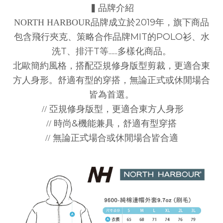
▍品牌介紹
2019
NORTH HARBOUR
品牌成立於
年，旗下商品
MIT
POLO
包含飛行夾克、策略合作品牌
的
衫、水
T
T
......
洗
、排汗
等
多樣化商品。
北歐簡約風格，搭配亞規修身版型剪裁，更適合東
方人身形。
舒適有型的穿搭，無論正式或休閒場合
皆為首選。
//
亞規修身版型，更適合東方人身形
&
//
時尚
機能兼具，舒適有型穿搭
// 無論
正式場合或休閒場合皆合適