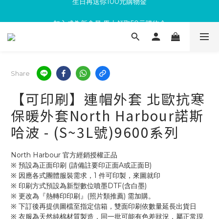
加入成為新會員 馬上領取50元購物金
滿300回饋10%購物金
滿300回饋10%購物金
Share
【可印刷】連帽外套 北歐抗寒
保暖外套North Harbour諾斯
哈波 - (S~3L號)9600系列
North Harbour 官方經銷授權正品
※ 預設為正面印刷 (請備註要印正面A或正面B)
※ 因應各式團體服裝需求，1 件可印製，來圖就印
※ 印刷方式預設為新型數位噴墨DTF(含白墨)
※ 更改為『熱轉印印刷』(照片類推薦) 需加購。
※ 下訂後再提供圖檔至指定信箱，雙面印刷依數量延長出貨日
※ 衣服為天然純棉材質製造，同一批可能有色差狀況，屬正常現