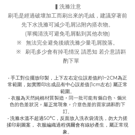
▍洗滌注意
刷毛是經過破壞加工而刷出來的毛絨，建議穿著前
先下水洗滌可減少毛屑沾附內搭衣物。
(單獨清洗可避免毛屑黏到其他衣物)
※
無法完全避免後續洗滌少量毛屑脫落。
※
刷毛多少會有掉毛情況 請悉知 若介意請斟
酌下單
• 手工對位擺放印製，上下左右定位誤差值約1~2CM為正
常範圍，
如實際印出成品有中心誤差值(1cm左右) 屬正常
。
範圍
• 衣服為
天然
純棉
材質製造，同一批可能有偏白色、偏米
色的色差狀況，屬正常現象，介意色差的買家請斟酌下
。
訂
• 洗滌水溫不超過50°C，反面放入洗衣袋清洗，勿大力搓
揉印刷圖案，
衣服編織過程偶爾會有線紗產生，屬正常現
。
象