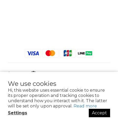
$
TWD
English
We use cookies
Hi, this website uses essential cookie to ensure
its proper operation and tracking cookies to
2021 © iGreenbag | DoaBag | Working Hrs 8:30 - 18:00｜新北市新莊區中正路
understand how you interact with it. The latter
659-5號3樓 | 02-2903-8800 | 統編 : 28396448 (唯一統編無關係企業)
will be set only upon approval.
Read more
Settings
Accept