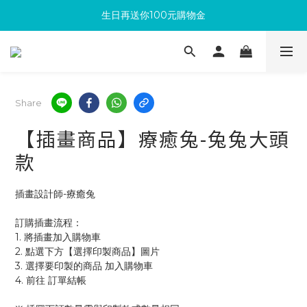
生日再送你100元購物金
滿300回饋10%購物金
加入成為新會員 馬上領取50元購物金
滿300回饋10%購物金
Share
【插畫商品】療癒兔-兔兔大頭
款
插畫設計師-療癒兔
訂購插畫流程：
1. 將插畫加入購物車
2. 點選下方【選擇印製商品】圖片
3. 選擇要印製的商品 加入購物車 
4. 前往 訂單結帳 