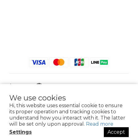
$
TWD
English
We use cookies
Hi, this website uses essential cookie to ensure
its proper operation and tracking cookies to
2021 © iGreenbag | DoaBag | Working Hrs 8:30 - 18:00｜新北市新莊區中正路
understand how you interact with it. The latter
659-5號3樓 | 02-2903-8800 | 統編 : 28396448 (唯一統編無關係企業)
will be set only upon approval.
Read more
Settings
Accept