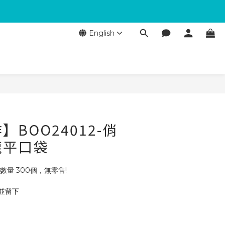
English
BOO24012-俏
龍平口袋
數量 300個，無零售!
 並留下