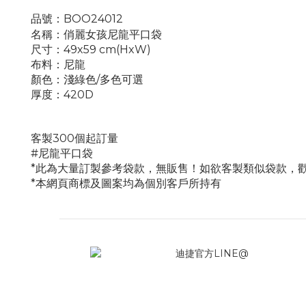
品號：BOO24012
名稱：俏麗女孩尼龍平口袋
尺寸：49x59 cm(HxW)
布料：尼龍
顏色：淺綠色/多色可選
厚度：420D
客製300個起訂量
#尼龍平口袋
*此為大量訂製參考袋款，無販售！如欲客製類似袋款，
*本網頁商標及圖案均為個別客戶所持有