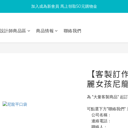
加入成為新會員 馬上領取50元購物金
滿300回饋10%購物金
滿300回饋10%購物金
設計師商品區
商品情報
聯絡我們
【客製訂作】
麗女孩尼
為 "大量客製商品" 起訂
可點選下方"聯絡我們"
    公司名稱：
    連絡電話：
    聯絡人：