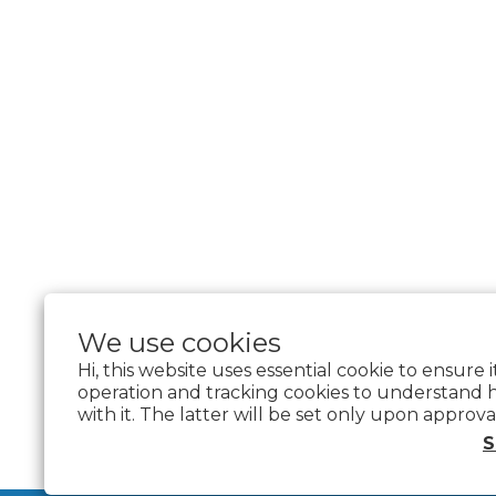
We use cookies
Hi, this website uses essential cookie to ensure 
operation and tracking cookies to understand 
with it. The latter will be set only upon approva
$
TWD
English
S