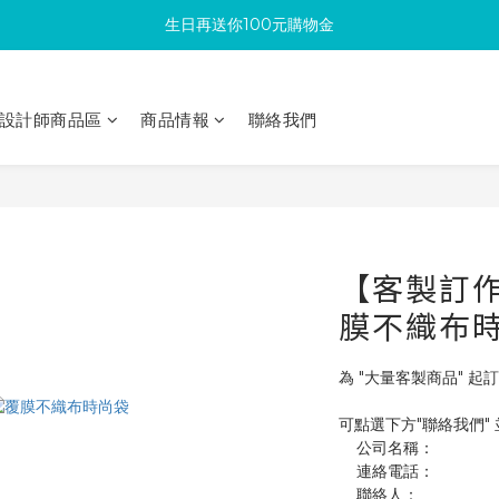
生日再送你100元購物金
滿300回饋10%購物金
加入成為新會員 馬上領取50元購物金
設計師商品區
商品情報
聯絡我們
滿300回饋10%購物金
【客製訂作】
膜不織布
為 "大量客製商品" 起訂
可點選下方"聯絡我們"
    公司名稱：
    連絡電話：
    聯絡人：