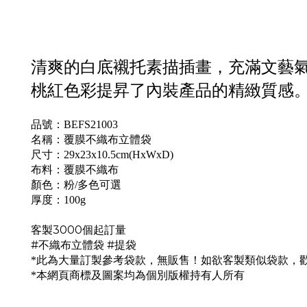
清爽的白底襯托素描插畫，充滿文藝
桃紅色彩提昇了內裝產品的精緻質感
品號：BEFS21003
名稱：覆膜不織布立體袋
尺寸：29x23x10.5cm(HxWxD)
布料：覆膜不織布
顏色：粉/多色可選
厚度：100g
客製3000個起訂量
#不織布立體袋 #提袋
*此為大量訂製參考袋款，無販售！如欲客製類似袋款，
*本網頁商標及圖案均為個別版權持有人所有