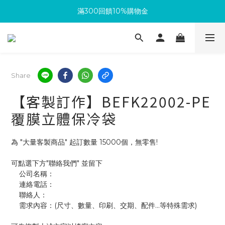
滿300回饋10%購物金
滿300回饋10%購物金
生日再送你100元購物金
加入成為新會員 馬上領取50元購物金
Share
滿300回饋10%購物金
【客製訂作】BEFK22002-PE
覆膜立體保冷袋
為 "大量客製商品" 起訂數量 15000個，無零售!
可點選下方"聯絡我們" 並留下
    公司名稱：
    連絡電話：
    聯絡人：
    需求內容：(尺寸、數量、印刷、交期、配件...等特殊需求)