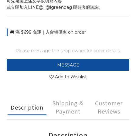
可先複製上述文字以填寫內容
或立即加入LINE@: @igreenbag 即時客服諮詢。
🚚 滿 $699 免運｜入會領優惠 on order
Please message the shop owner for order details.
MESSAGE
Add to Wishlist
Shipping &
Customer
Description
Payment
Reviews
Description