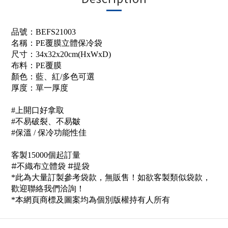
品號：BEFS21003
名稱：
PE覆膜立體保冷袋
尺寸：34x32x20cm(HxWxD)
布料：
PE覆膜
顏色：藍、紅/多色可選
厚度：
單一厚度
#上開口好拿取
#不易破裂、不易皺
#保溫 / 保冷功能性佳
客製15000個起訂量
#不織布立體袋 #提袋
*此為大量訂製參考袋款，無販售！如欲客製類似袋款，
歡迎聯絡我們洽詢！
*本網頁商標及圖案均為個別版權持有人所有