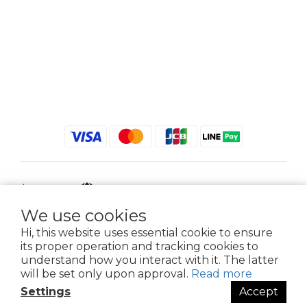
$
TWD
English
We use cookies
Hi, this website uses essential cookie to ensure
its proper operation and tracking cookies to
2021 © iGreenbag | DoaBag | Working Hrs 8:30 - 18:00｜新北市新莊區中正路
understand how you interact with it. The latter
659-5號3樓 | 02-2903-8800 | 統編 : 28396448 (唯一統編無關係企業)
will be set only upon approval.
Read more
Settings
Accept