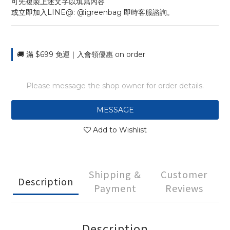
可先複製上述文字以填寫內容
或立即加入LINE@: @igreenbag 即時客服諮詢。
🚚 滿 $699 免運｜入會領優惠 on order
Please message the shop owner for order details.
MESSAGE
Add to Wishlist
Shipping &
Customer
Description
Payment
Reviews
Description