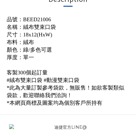
品號：
BEED21006
名稱：絨布雙束口袋
尺寸：18x12(HxW)
布料：絨布
顏色：綠/多色可選
厚度：單一
客製300個起訂量
#絨布雙束口袋 #動漫雙束口袋
*此為大量訂製參考袋款，無販售！如欲客製類似
袋款，歡迎聯絡我們洽詢！
*本網頁商標及圖案均為個別客戶所持有