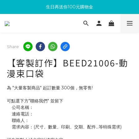
生日再送你100元購物金
滿300回饋10%購物金
加入成為新會員 馬上領取50元購物金
滿300回饋10%購物金
Share
【客製訂作】BEED21006-動
漫束口袋
為 "大量客製商品" 起訂數量 300個，無零售!
可點選下方"聯絡我們" 並留下
    公司名稱：
    連絡電話：
    聯絡人：
    需求內容：(尺寸、數量、印刷、交期、配件...等特殊需求)