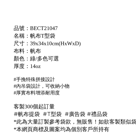
品號：
BECT21047
名稱：
帆布T型袋
尺寸：39x34x10cm(HxWxD)
布料：帆布
顏色：綠/多色可選
厚度：
14oz
#手挽特殊拼接設計
#內吊袋設計，可收納小物
#厚實布料增添耐用度
客製300個起訂量
#帆布提袋 #T型袋 #廣告袋 #禮品袋
*此為大量訂製參考袋款，無販售！如欲客製類似
*本網頁商標及圖案均為個別客戶所持有