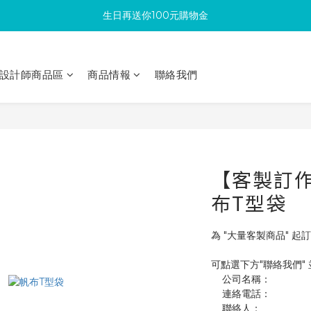
生日再送你100元購物金
滿300回饋10%購物金
加入成為新會員 馬上領取50元購物金
設計師商品區
商品情報
聯絡我們
滿300回饋10%購物金
【客製訂作】
布T型袋
為 "大量客製商品" 起訂
可點選下方"聯絡我們"
    公司名稱：
    連絡電話：
    聯絡人：