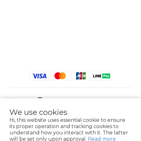
$
TWD
English
We use cookies
Hi, this website uses essential cookie to ensure
its proper operation and tracking cookies to
2021 © iGreenbag | DoaBag | Working Hrs 8:30 - 18:00｜新北市新莊區中正路
understand how you interact with it. The latter
659-5號3樓 | 02-2903-8800 | 統編 : 28396448 (唯一統編無關係企業)
will be set only upon approval.
Read more