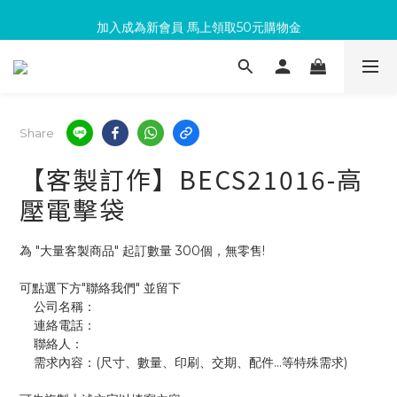
滿300回饋10%購物金
加入成為新會員 馬上領取50元購物金
滿300回饋10%購物金
Share
【客製訂作】BECS21016-高
壓電擊袋
為 "大量客製商品" 起訂數量 300個，無零售!
可點選下方"聯絡我們" 並留下
    公司名稱：
    連絡電話：
    聯絡人：
    需求內容：(尺寸、數量、印刷、交期、配件...等特殊需求)