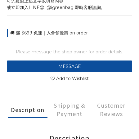
可先複製上述文字以填寫內容
或立即加入LINE@: @igreenbag 即時客服諮詢。
🚚 滿 $699 免運｜入會領優惠 on order
Please message the shop owner for order details.
MESSAGE
Add to Wishlist
Shipping &
Customer
Description
Payment
Reviews
Description