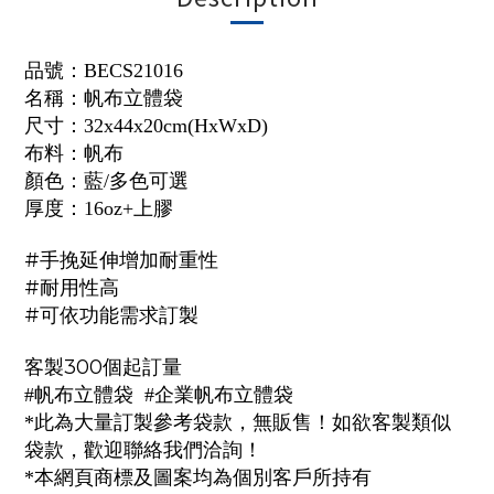
品號：
BECS21016
名稱：帆布立體袋
尺寸：32x44x20cm(HxWxD)
布料：帆布
顏色：藍/多色可選
厚度：
16oz+上膠
#手挽延伸增加耐重性
#耐用性高
#可依功能需求訂製
客製300個起訂量
#帆布立體袋 #企業帆布立體袋
*此為大量訂製參考袋款，無販售！如欲客製類似
袋款，歡迎聯絡我們洽詢！
*本網頁商標及圖案均為個別客戶所持有