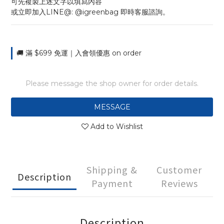
可先複製上述文字以填寫內容
或立即加入LINE@: @igreenbag 即時客服諮詢。
🚚 滿 $699 免運｜入會領優惠 on order
Please message the shop owner for order details.
MESSAGE
Add to Wishlist
Shipping &
Customer
Description
Payment
Reviews
Description