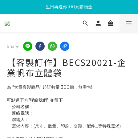
生日再送你100元購物金
滿300回饋10%購物金
加入成為新會員 馬上領取50元購物金
滿300回饋10%購物金
Share
【客製訂作】BECS20021-企
業帆布立體袋
為 "大量客製商品" 起訂數量 300個，無零售!
可點選下方"聯絡我們" 並留下
    公司名稱：
    連絡電話：
    聯絡人：
    需求內容：(尺寸、數量、印刷、交期、配件...等特殊需求)