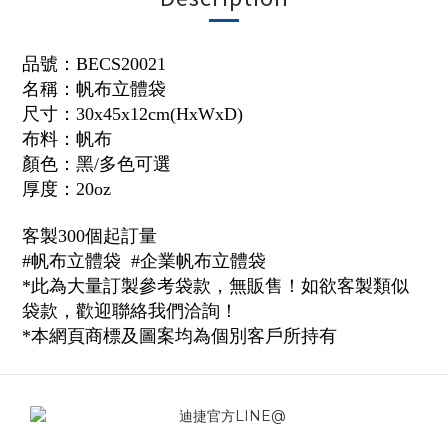
品號：
BECS20021
名稱：帆布立體袋
尺寸：30x45x12cm(HxWxD)
布料：帆布
顏色：黑/多色可選
厚度：20oz
客製300個起訂量
#帆布立體袋 #企業帆布立體袋
*此為大量訂製參考袋款，無販售！如欲客製類似
袋款，歡迎聯絡我們洽詢！
*本網頁商標及圖案均為個別客戶所持有