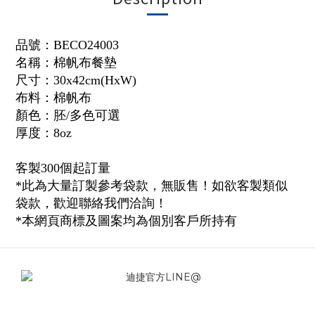
品號：
BECO24003
名稱：
棉
帆布
餐墊
尺寸：30x42cm(HxW)
布料：
棉
帆布
顏色：胚/多色可選
厚度：8oz
客製300個起訂量
*此為大量訂製參考袋款，無販售！如欲客製類似
袋款，歡迎聯絡我們洽詢！
*本網頁商標及圖案均為個別客戶所持有