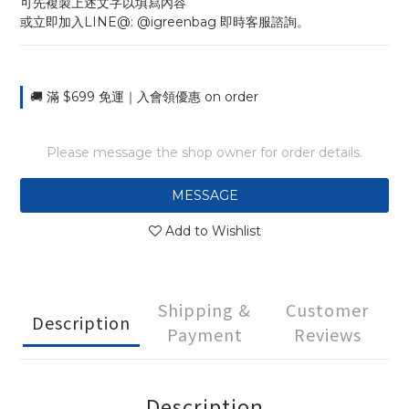
可先複製上述文字以填寫內容
或立即加入LINE@: @igreenbag 即時客服諮詢。
🚚 滿 $699 免運｜入會領優惠 on order
Please message the shop owner for order details.
MESSAGE
Add to Wishlist
Shipping &
Customer
Description
Payment
Reviews
Description