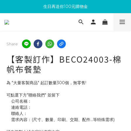
生日再送你100元購物金
滿300回饋10%購物金
加入成為新會員 馬上領取50元購物金
滿300回饋10%購物金
Share
【客製訂作】BECO24003-棉
帆布餐墊
為 "大量客製商品" 起訂數量300個，無零售!
可點選下方"聯絡我們" 並留下
    公司名稱：
    連絡電話：
    聯絡人：
    需求內容：(尺寸、數量、印刷、交期、配件...等特殊需求)