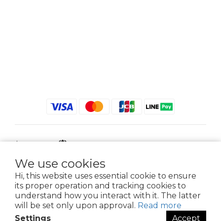
$
TWD
English
We use cookies
Hi, this website uses essential cookie to ensure
its proper operation and tracking cookies to
2021 © iGreenbag | DoaBag | Working Hrs 8:30 - 18:00｜新北市新莊區中正路
understand how you interact with it. The latter
659-5號3樓 | 02-2903-8800 | 統編 : 28396448 (唯一統編無關係企業)
will be set only upon approval.
Read more
Settings
Accept