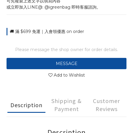
可先複製上述文字以填寫內容
或立即加入LINE@: @igreenbag 即時客服諮詢。
🚚 滿 $699 免運｜入會領優惠 on order
Please message the shop owner for order details.
MESSAGE
Add to Wishlist
Shipping &
Customer
Description
Payment
Reviews
Description