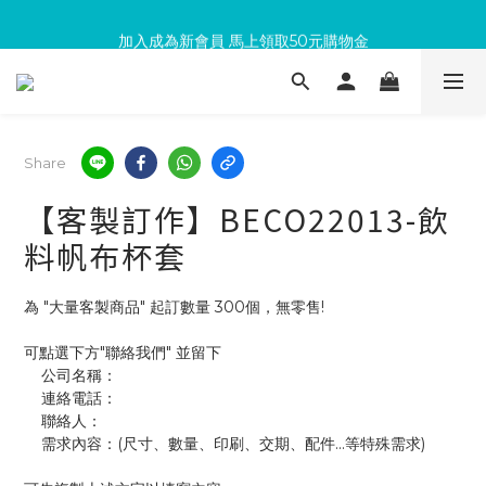
滿300回饋10%購物金
加入成為新會員 馬上領取50元購物金
滿300回饋10%購物金
Share
【客製訂作】BECO22013-飲
料帆布杯套
為 "大量客製商品" 起訂數量 300個，無零售!
可點選下方"聯絡我們" 並留下
    公司名稱：
    連絡電話：
    聯絡人：
    需求內容：(尺寸、數量、印刷、交期、配件...等特殊需求)