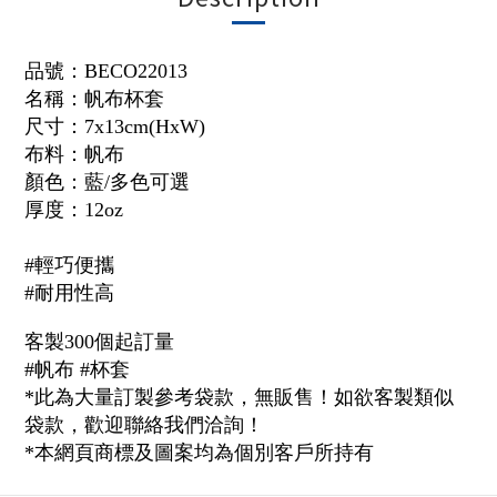
品號：
BECO22013
名稱：帆布杯套
尺寸：7x13cm(HxW)
布料：帆布
顏色：藍/多色可選
厚度：12oz
#輕巧便攜
#耐用性高
客製300個起訂量
#帆布 #杯套
*此為大量訂製參考袋款，無販售！如欲客製類似
袋款，歡迎聯絡我們洽詢！
*本網頁商標及圖案均為個別客戶所持有