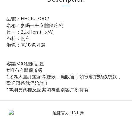
品號：BECK23002
名稱：多喝一杯立體保冷袋
尺寸：25x11cm(HxW)
布料：
帆布
顏色：黃
/多色可選
客製300個起訂量
#帆布立體保冷袋
*此為大量訂製參考袋款，無販售！如欲客製類似袋款，
歡迎聯絡我們洽詢！
*本網頁商標及圖案均為個別客戶所持有