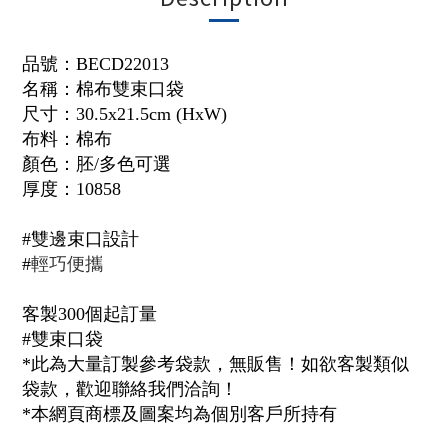
品號：
BECD22013
名稱：
棉布雙束口袋
尺寸：30.5x21.5cm (HxW)
布料：棉
布
顏色：胚/多色可選
厚度：
10858
#雙邊束口設計
輕巧便攜
#
客製300個起訂量
#雙束口袋
*此為大量訂製參考袋款，無販售！如欲客製類似
袋款，歡迎聯絡我們洽詢！
*本網頁商標及圖案均為個別客戶所持有