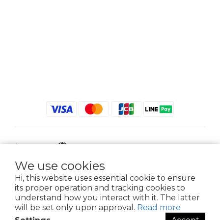
$
TWD
English
We use cookies
Hi, this website uses essential cookie to ensure
its proper operation and tracking cookies to
2021 © iGreenbag | DoaBag | Working Hrs 8:30 - 18:00｜新北市新莊區中正路
understand how you interact with it. The latter
659-5號3樓 | 02-2903-8800 | 統編 : 28396448 (唯一統編無關係企業)
will be set only upon approval.
Read more