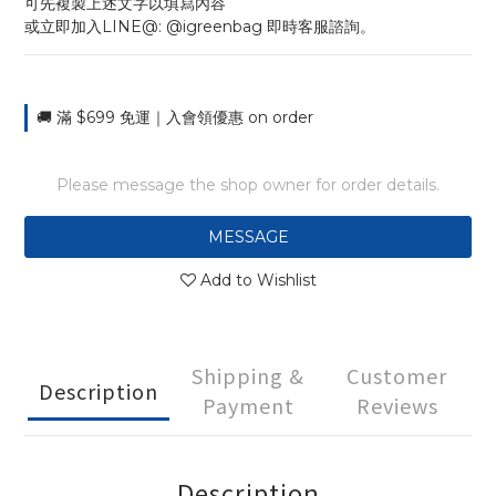
可先複製上述文字以填寫內容
或立即加入LINE@: @igreenbag 即時客服諮詢。
🚚 滿 $699 免運｜入會領優惠 on order
Please message the shop owner for order details.
MESSAGE
Add to Wishlist
Shipping &
Customer
Description
Payment
Reviews
Description