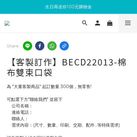
生日再送你100元購物金
滿300回饋10%購物金
加入成為新會員 馬上領取50元購物金
滿300回饋10%購物金
Share
【客製訂作】BECD22013-棉
布雙束口袋
為 "大量客製商品" 起訂數量 300個，無零售!
可點選下方"聯絡我們" 並留下
    公司名稱：
    連絡電話：
    聯絡人：
    需求內容：(尺寸、數量、印刷、交期、配件...等特殊需求)