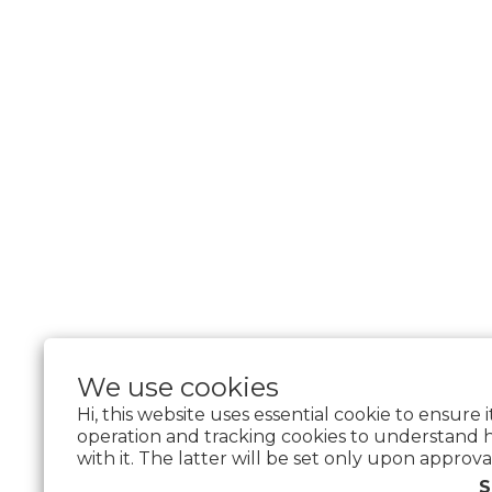
We use cookies
Hi, this website uses essential cookie to ensure 
operation and tracking cookies to understand 
with it. The latter will be set only upon approva
$
TWD
English
S