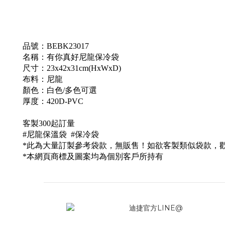
品號：
BEBK23017
名稱：
有你真好尼龍保冷袋
尺寸：23x42x31cm(HxWxD)
布料：
尼龍
顏色
：白
色/多色可選
厚度：420D-PVC
客製300起訂量
#尼龍
保溫袋 #保冷袋
*此為大量訂製參考袋款，無販售！如欲客製類似袋款，
*本網頁商標及圖案均為個別客戶所持有