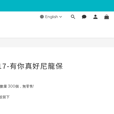
English
017-有你真好尼龍保
數量 300個，無零售!
 並留下