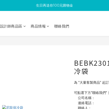
生日再送你100元購物金
滿300回饋10%購物金
加入成為新會員 馬上領取50元購物金
設計師商品區
商品情報
聯絡我們
滿300回饋10%購物金
BEBK23
冷袋
為 "大量客製商品" 起訂
可點選下方"聯絡我們"
    公司名稱：
    連絡電話：
    聯絡人：