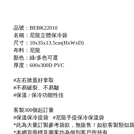
品號：
BEBK22010
名稱：尼龍立體保冷袋
尺寸：10x35x13.5cm(HxWxD)
布料：尼龍
顏色
：
綠/多色可選
厚度：
600x300D PVC
#左右掀蓋好拿取
#不易破裂、不易皺
#保溫 / 保冷功能性佳
客製300個起訂量
#
保溫保冷提袋
#尼龍手提保冷保溫袋
*此為大量訂製參考袋款，無販售！如欲客製類似
*本網頁商標及圖案均為個別客戶所持有