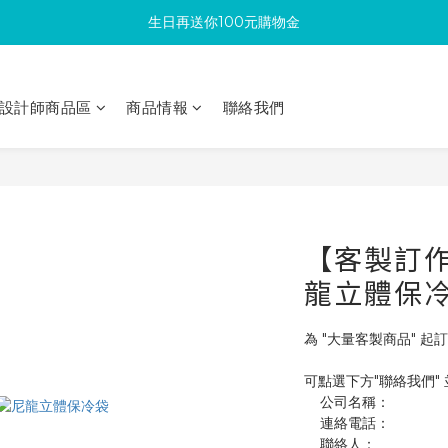
生日再送你100元購物金
滿300回饋10%購物金
加入成為新會員 馬上領取50元購物金
設計師商品區
商品情報
聯絡我們
滿300回饋10%購物金
【客製訂作】
龍立體保
為 "大量客製商品" 起訂
可點選下方"聯絡我們"
    公司名稱：
    連絡電話：
    聯絡人：