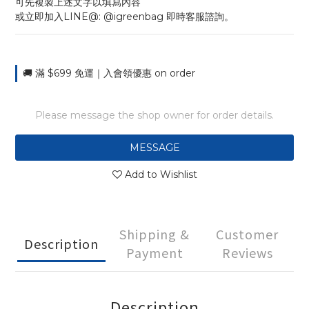
可先複製上述文字以填寫內容
或立即加入LINE@: @igreenbag 即時客服諮詢。
🚚 滿 $699 免運｜入會領優惠 on order
Please message the shop owner for order details.
MESSAGE
Add to Wishlist
Shipping &
Customer
Description
Payment
Reviews
Description