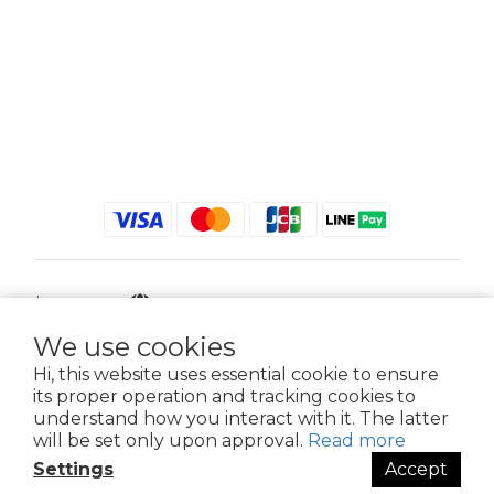
$
TWD
English
We use cookies
Hi, this website uses essential cookie to ensure
its proper operation and tracking cookies to
2021 © iGreenbag | DoaBag | Working Hrs 8:30 - 18:00｜新北市新莊區中正路
understand how you interact with it. The latter
659-5號3樓 | 02-2903-8800 | 統編 : 28396448 (唯一統編無關係企業)
will be set only upon approval.
Read more
Settings
Accept