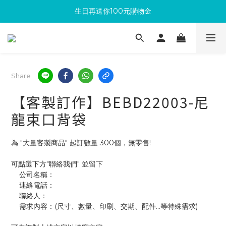
生日再送你100元購物金
滿300回饋10%購物金
加入成為新會員 馬上領取50元購物金
滿300回饋10%購物金
Share
【客製訂作】BEBD22003-尼
龍束口背袋
為 "大量客製商品" 起訂數量 300個，無零售!
可點選下方"聯絡我們" 並留下
    公司名稱：
    連絡電話：
    聯絡人：
    需求內容：(尺寸、數量、印刷、交期、配件...等特殊需求)