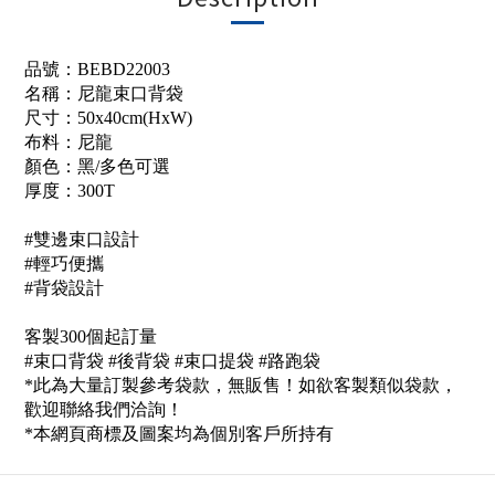
品號：
BEBD22003
名稱：
尼龍
束口背袋
尺寸：
50x40cm(HxW)
布料：
尼龍
顏色：黑
/多色可選
厚度：
300T
#雙邊束口設計
#輕巧便攜
#背袋設計
客製300個起訂量
#束口背袋 #後背袋 #束口提袋 #路跑袋
*此為大量訂製參考袋款，無販售！如欲客製類似袋款，
歡迎聯絡我們洽詢！
*本網頁商標及圖案
均為個別客戶所持有