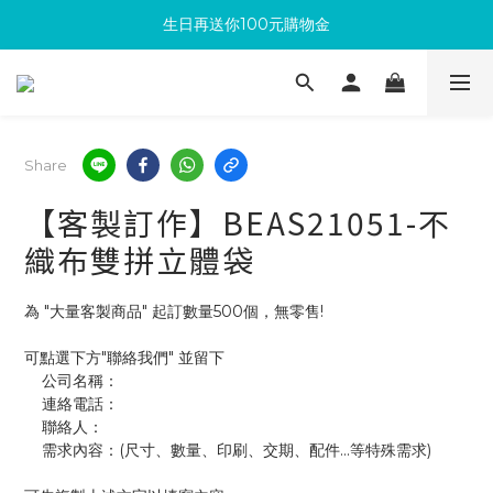
生日再送你100元購物金
滿300回饋10%購物金
加入成為新會員 馬上領取50元購物金
滿300回饋10%購物金
Share
【客製訂作】BEAS21051-不
織布雙拼立體袋
為 "大量客製商品" 起訂數量500個，無零售!
可點選下方"聯絡我們" 並留下
    公司名稱：
    連絡電話：
    聯絡人：
    需求內容：(尺寸、數量、印刷、交期、配件...等特殊需求)