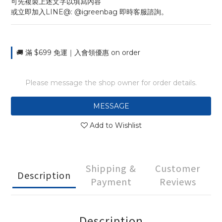
可先複製上述文字以填寫內容
或立即加入LINE@: @igreenbag 即時客服諮詢。
🚚 滿 $699 免運｜入會領優惠 on order
Please message the shop owner for order details.
MESSAGE
Add to Wishlist
Shipping &
Customer
Description
Payment
Reviews
Description