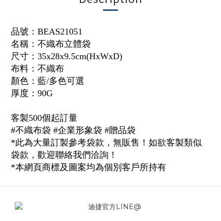
品號：
BEAS21051
名稱：不織布立體袋
尺寸：35x28x9.5cm(HxWxD)
布料：不織布
顏色：藍/多色可選
厚度：90G
客製500個起訂量
#不織布袋
#企業形象袋
#贈品袋
*此為大量訂製參考袋款，無販售！如欲客製類似
袋款，歡迎聯絡我們洽詢！
*本網頁商標及圖案均為個別客戶所持有