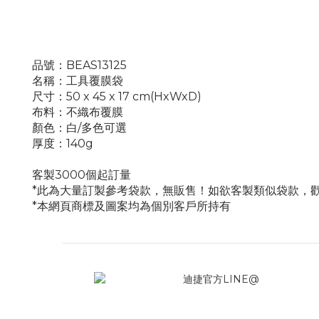
品號：BEAS13125
名稱：工具覆膜袋
尺寸：50 x 45 x 17 cm(HxWxD)
布料：不織布覆膜
顏色：白/多色可選
厚度：140g
客製3000個起訂量
*此為大量訂製參考袋款，無販售！如欲客製類似袋款，
*本網頁商標及圖案均為個別客戶所持有