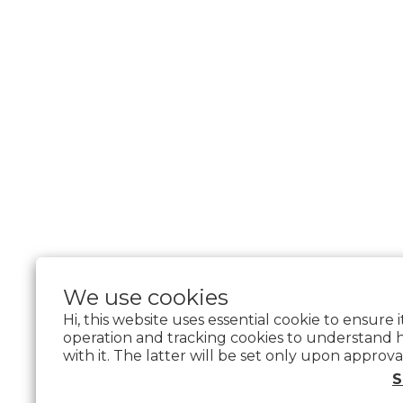
We use cookies
Hi, this website uses essential cookie to ensure 
operation and tracking cookies to understand 
with it. The latter will be set only upon approva
$
TWD
English
S