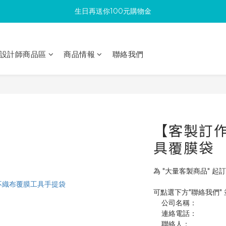
生日再送你100元購物金
滿300回饋10%購物金
加入成為新會員 馬上領取50元購物金
設計師商品區
商品情報
聯絡我們
滿300回饋10%購物金
【客製訂作】
具覆膜袋
為 "大量客製商品" 起訂
可點選下方"聯絡我們"
    公司名稱：
    連絡電話：
    聯絡人：