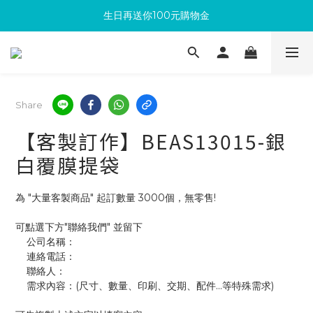
生日再送你100元購物金
滿300回饋10%購物金
加入成為新會員 馬上領取50元購物金
滿300回饋10%購物金
Share
【客製訂作】BEAS13015-銀
白覆膜提袋
為 "大量客製商品" 起訂數量 3000個，無零售!
可點選下方"聯絡我們" 並留下
    公司名稱：
    連絡電話：
    聯絡人：
    需求內容：(尺寸、數量、印刷、交期、配件...等特殊需求)