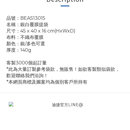
品號：BEAS13015
名稱：銀白覆膜提袋
尺寸：45 x 40 x 16 cm(HxWxD)
布料：不織布覆膜
顏色：銀/多色可選
厚度：140g
客製3000個起訂量
*此為大量訂製參考袋款，無販售！如欲客製類似袋款，
歡迎聯絡我們洽詢！
*本網頁商標及圖案均為個別客戶所持有