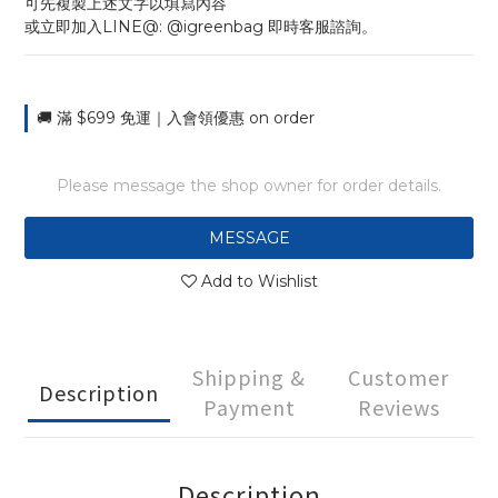
可先複製上述文字以填寫內容
或立即加入LINE@: @igreenbag 即時客服諮詢。
🚚 滿 $699 免運｜入會領優惠 on order
Please message the shop owner for order details.
MESSAGE
Add to Wishlist
Shipping &
Customer
Description
Payment
Reviews
Description