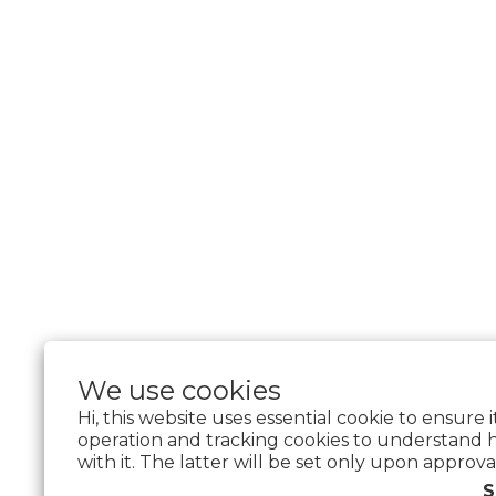
We use cookies
Hi, this website uses essential cookie to ensure 
operation and tracking cookies to understand 
with it. The latter will be set only upon approva
$
TWD
English
S