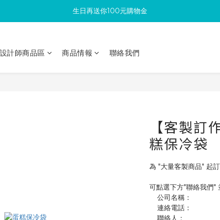
生日再送你100元購物金
滿300回饋10%購物金
加入成為新會員 馬上領取50元購物金
設計師商品區
商品情報
聯絡我們
滿300回饋10%購物金
【客製訂作】
糕保冷袋
為 "大量客製商品" 起訂
可點選下方"聯絡我們"
    公司名稱：
    連絡電話：
    聯絡人：