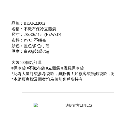
品號：
BEAK22002
名稱：不織布保冷立體袋
尺寸：28x30x11cm(HxWxD)
布料：
PVC+不織布
顏色：藍色/多色可選
厚度：
白90g/淺藍75g
客製500個起訂量
#保冷袋
#不織布袋
#立體袋
#蛋糕保冷袋
*此為大量訂製參考袋款，無販售！如欲客製類似袋款，
*本網頁商標及圖案均為個別客戶所持有