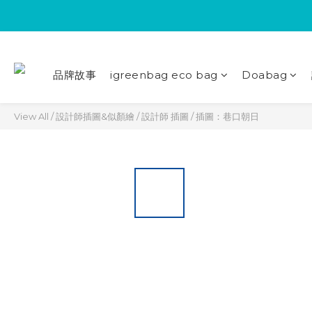
品牌故事
igreenbag eco bag
Doabag
View All
/
設計師插圖&似顏繪
/
設計師 插圖
/
插圖：巷口朝日