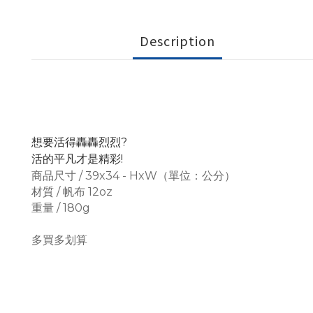
Description
想要活得轟轟烈烈?
活的平凡才是精彩!
商品尺寸 / 39x34 - HxW（單位：公分）
材質 / 帆布 12oz
重量 / 180g
多買多划算