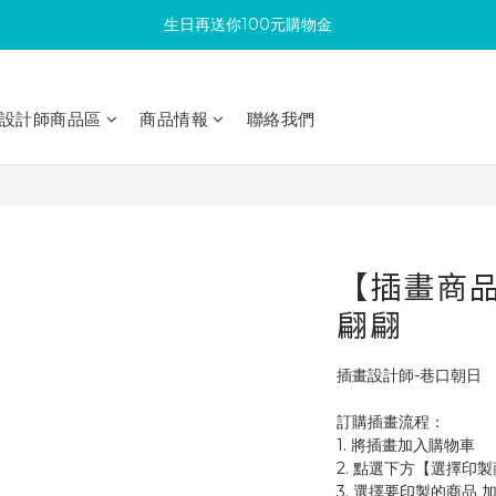
生日再送你100元購物金
滿300回饋10%購物金
加入成為新會員 馬上領取50元購物金
設計師商品區
商品情報
聯絡我們
滿300回饋10%購物金
【插畫商品
翩翩
插畫設計師-巷口朝日
訂購插畫流程：
1. 將插畫加入購物車
2. 點選下方【選擇印
3. 選擇要印製的商品 