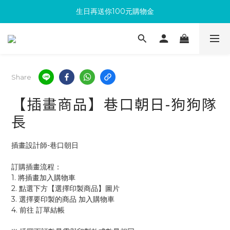
生日再送你100元購物金
滿300回饋10%購物金
加入成為新會員 馬上領取50元購物金
滿300回饋10%購物金
Share
【插畫商品】巷口朝日-狗狗隊
長
插畫設計師-巷口朝日
訂購插畫流程：
1. 將插畫加入購物車
2. 點選下方【選擇印製商品】圖片
3. 選擇要印製的商品 加入購物車 
4. 前往 訂單結帳 