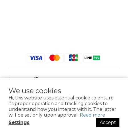
$
TWD
English
We use cookies
Hi, this website uses essential cookie to ensure
its proper operation and tracking cookies to
2021 © iGreenbag | DoaBag | Working Hrs 8:30 - 18:00｜新北市新莊區中正路
understand how you interact with it. The latter
659-5號3樓 | 02-2903-8800 | 統編 : 28396448 (唯一統編無關係企業)
will be set only upon approval.
Read more
Settings
Accept