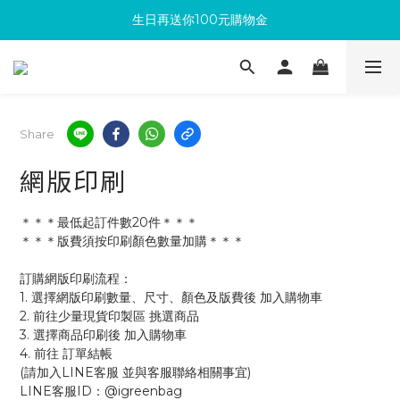
生日再送你100元購物金
滿300回饋10%購物金
加入成為新會員 馬上領取50元購物金
滿300回饋10%購物金
Share
網版印刷
＊＊＊最低起訂件數20件＊＊＊
＊＊＊版費須按印刷顏色數量加購＊＊＊
訂購網版印刷流程：
1. 選擇網版印刷數量、尺寸、顏色及版費後 加入購物車
2. 前往少量現貨印製區 挑選商品
3. 選擇商品印刷後 加入購物車 
4. 前往 訂單結帳 
(請加入LINE客服 並與客服聯絡相關事宜)
LINE客服ID：@igreenbag