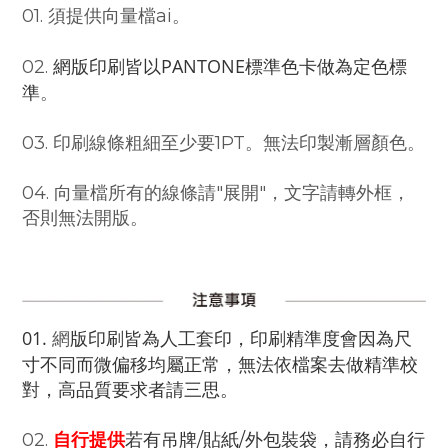
01. 須提供
向量檔ai。
網版印刷皆以PANTONE標準色卡做為定色標
02.
準
。
03. 印刷線條粗細至少要1PT。
無法印製漸層顏色。
04. 向量檔所有的線條請"展開"，文字請轉外框，
否則無法開版。
01.
版印刷皆為人工套印，印刷精準度會因為尺
網
寸不同而微偏移均屬正常，無法依檔案去做精準校
對，高品質要求者請三思。
02.
自行提供
若有吊牌/貼紙/外包裝袋，請務必自行