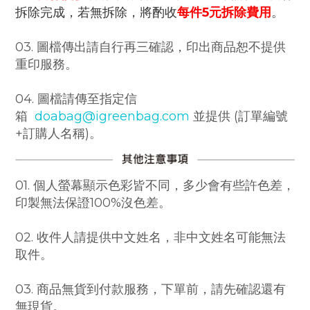
拆除完成，若無拆除，將酌收
每件
5元拆除費用
。
03. 圖檔傳出請自行再三確認，印出商品恕不提供
重印服務。
04. 圖檔請傳至指定信
箱
doabag@igreenbag.com
並提供 (訂單編號
+訂購人名稱)。
01. 個人螢幕顯示色彩皆不同，多少會有些許色差，
印製無法保證100%沒色差。
02. 收件人請提供中文姓名，非中文姓名可能無法
取件。
03. 商品無貨到付款服務，下單前，請先確認還有
無現貨。