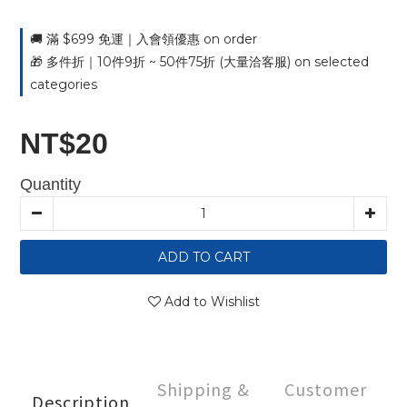
🚚 滿 $699 免運｜入會領優惠 on order
🎁 多件折｜10件9折 ~ 50件75折 (大量洽客服) on selected
categories
NT$20
Quantity
ADD TO CART
Add to Wishlist
Shipping &
Customer
Description