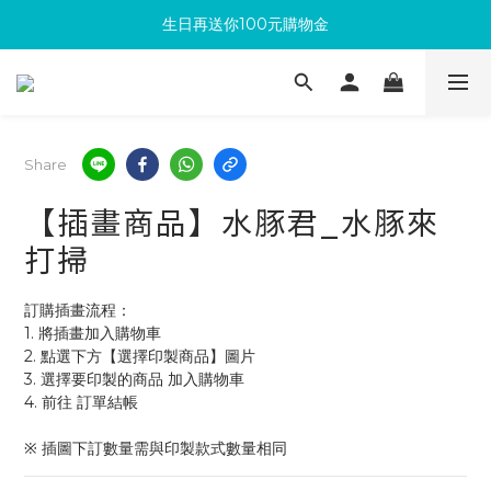
生日再送你100元購物金
滿300回饋10%購物金
加入成為新會員 馬上領取50元購物金
滿300回饋10%購物金
Share
【插畫商品】水豚君_水豚來
打掃
訂購插畫流程：
1. 將插畫加入購物車
2. 點選下方【選擇印製商品】圖片
3. 選擇要印製的商品 加入購物車 
4. 前往 訂單結帳 
※ 插圖下訂數量需與印製款式數量相同