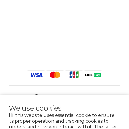
$
TWD
English
We use cookies
Hi, this website uses essential cookie to ensure
its proper operation and tracking cookies to
2021 © iGreenbag | DoaBag | Working Hrs 8:30 - 18:00｜新北市新莊區中正路
understand how you interact with it. The latter