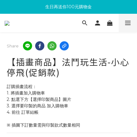
生日再送你100元購物金
滿300回饋10%購物金
加入成為新會員 馬上領取50元購物金
滿300回饋10%購物金
Share
【插畫商品】法鬥玩生活-小心
停飛(促銷款)
訂購插畫流程：
1. 將插畫加入購物車
2. 點選下方【選擇印製商品】圖片
3. 選擇要印製的商品 加入購物車 
4. 前往 訂單結帳 
※ 插圖下訂數量需與印製款式數量相同