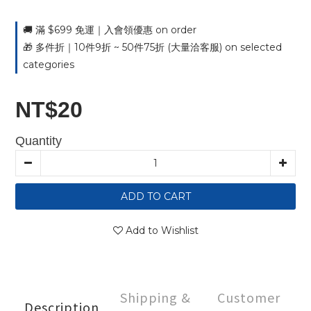
🚚 滿 $699 免運｜入會領優惠 on order
🎁 多件折｜10件9折 ~ 50件75折 (大量洽客服) on selected
categories
NT$20
Quantity
ADD TO CART
Add to Wishlist
Shipping &
Customer
Description