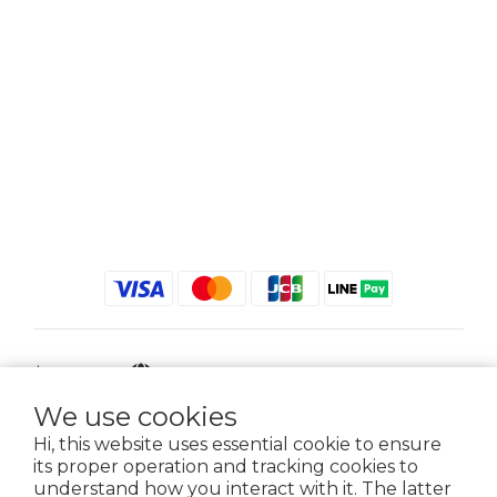
$
TWD
English
We use cookies
Hi, this website uses essential cookie to ensure
its proper operation and tracking cookies to
2021 © iGreenbag | DoaBag | Working Hrs 8:30 - 18:00｜新北市新莊區中正路
understand how you interact with it. The latter