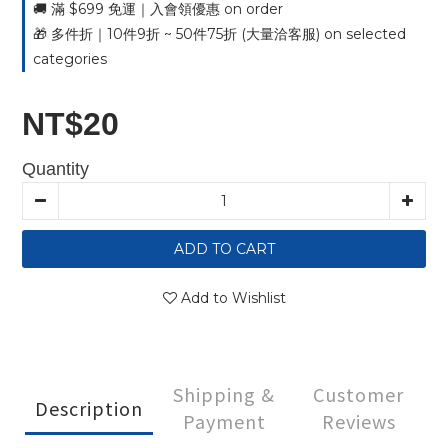
🚚 滿 $699 免運｜入會領優惠 on order
🎁 多件折｜10件9折 ~ 50件75折 (大量洽客服) on selected
categories
NT$20
Quantity
ADD TO CART
Add to Wishlist
Shipping &
Customer
Description
Payment
Reviews