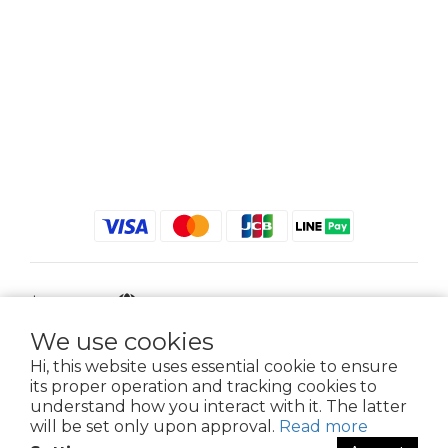
$
TWD
English
We use cookies
Hi, this website uses essential cookie to ensure
its proper operation and tracking cookies to
2021 © iGreenbag | DoaBag | Working Hrs 8:30 - 18:00｜新北市新莊區中正路
understand how you interact with it. The latter
659-5號3樓 | 02-2903-8800 | 統編 : 28396448 (唯一統編無關係企業)
will be set only upon approval.
Read more