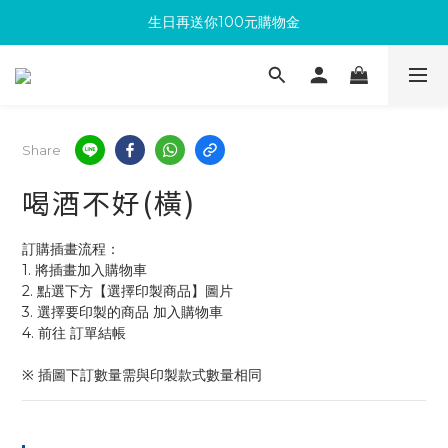
生日再送你100元購物金
滿300回饋10%購物金
加入成為新會員 馬上領取50元購物金
滿300回饋10%購物金
Share
喝酒不好(橫)
訂購插畫流程：
1. 將插畫加入購物車
2. 點選下方【選擇印製商品】圖片
3. 選擇要印製的商品 加入購物車 
4. 前往 訂單結帳 
※ 插圖下訂數量需與印製款式數量相同