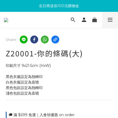
生日再送你100元購物金
滿300回饋10%購物金
加入成為新會員 馬上領取50元購物金
滿300回饋10%購物金
Share
Z20001-你的條碼(大)
印刷尺寸 9x21.5cm (HxW)
黑色衣服設定為熱轉印
白色衣服設定為直噴
黑色包款設定為熱轉印
淺色包款設定為直噴
🚚 滿 $699 免運｜入會領優惠 on order