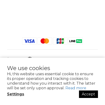
$
TWD
English
We use cookies
Hi, this website uses essential cookie to ensure
its proper operation and tracking cookies to
2021 © iGreenbag | DoaBag | Working Hrs 8:30 - 18:00｜新北市新莊區中正路
understand how you interact with it. The latter
659-5號3樓 | 02-2903-8800 | 統編 : 28396448 (唯一統編無關係企業)
will be set only upon approval.
Read more
Settings
Accept