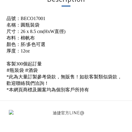
品號：BECO17001
名稱：圓瓶裝袋
尺寸：26 x 8.5 cm(HxW直徑)
布料：棉帆布
顏色：胚/多色可選
厚度：12oz
客製300個起訂量
#瓶裝袋 #酒袋
*此為大量訂製參考袋款，無販售！如欲客製類似袋款，
歡迎聯絡我們洽詢！
*本網頁商標及圖案均為個別客戶所持有