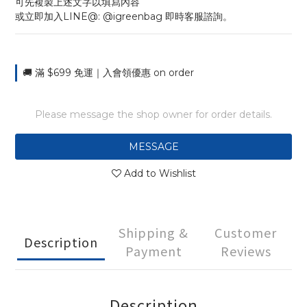
可先複製上述文字以填寫內容
或立即加入LINE@: @igreenbag 即時客服諮詢。
🚚 滿 $699 免運｜入會領優惠 on order
Please message the shop owner for order details.
MESSAGE
Add to Wishlist
Shipping &
Customer
Description
Payment
Reviews
Description