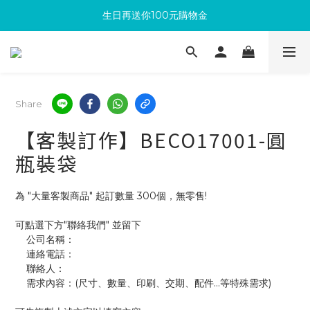
生日再送你100元購物金
滿300回饋10%購物金
加入成為新會員 馬上領取50元購物金
滿300回饋10%購物金
Share
【客製訂作】BECO17001-圓
瓶裝袋
為 "大量客製商品" 起訂數量 300個，無零售!
可點選下方"聯絡我們" 並留下
    公司名稱：
    連絡電話：
    聯絡人：
    需求內容：(尺寸、數量、印刷、交期、配件...等特殊需求)