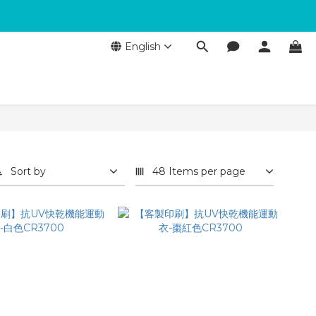
English
Sort by
48 Items per page