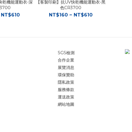
快乾機能運動衣-深
【客製印刷】抗UV快乾機能運動衣-黑
3700
色CR3700
 NT$610
NT$160 ~ NT$610
SGS檢測
合作企業
展覽消息
環保贊助
隱私政策
服務條款
運送政策
網站地圖