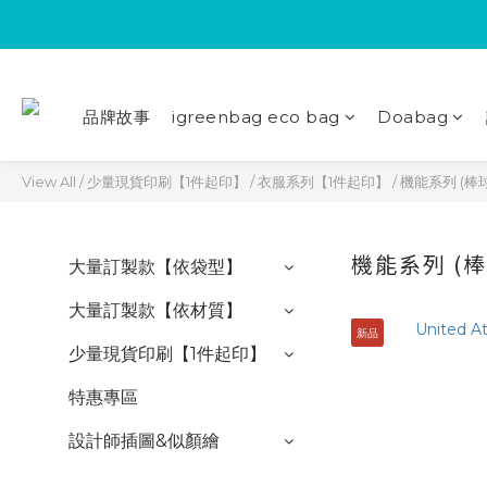
品牌故事
igreenbag eco bag
Doabag
View All
/
少量現貨印刷【1件起印】
/
衣服系列【1件起印】
/
機能系列 (棒球
機能系列 (棒
大量訂製款【依袋型】
大量訂製款【依材質】
新品
少量現貨印刷【1件起印】
特惠專區
設計師插圖&似顏繪