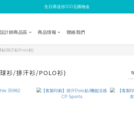
生日再送你100元購物金
滿300回饋10%購物金
加入成為新會員 馬上領取50元購物金
設計師商品區
商品情報
聯絡我們
滿300回饋10%購物金
衫/排汗衫/Polo衫)
球衫/排汗衫/POLO衫)