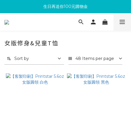
生日再送你100元購物金
滿300回饋10%購物金
加入成為新會員 馬上領取50元購物金
滿300回饋10%購物金
女版修身&兒童T恤
Sort by
48 Items per page