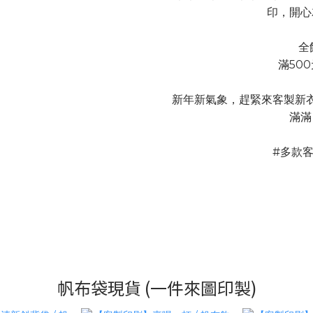
印，開心
全
滿50
新年新氣象，趕緊來客製新
滿滿
#多款客
帆布袋現貨 (一件來圖印製)