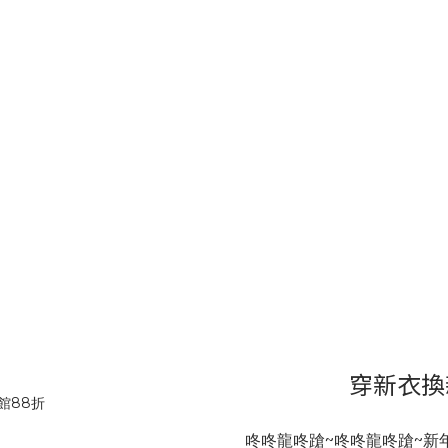
穿新衣換
咚咚龍咚蹌~咚咚龍咚蹌~新