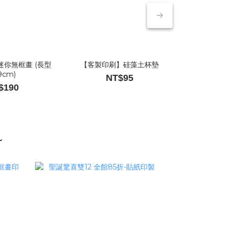
你無框畫 (長型
【客製印刷】硅藻土杯墊
【客製印刷】
9cm)
NT$60
NT$95
$190
~