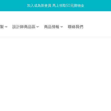
加入成為新會員 馬上領取50元購物金
滿300回饋10%購物金
滿300回饋10%購物金
印製
設計師商品區
商品情報
聯絡我們