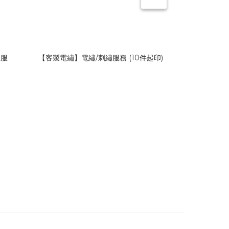
衣服
【客製電繡】電繡/刺繡服務 (10件起印)
【 加急
NT$3