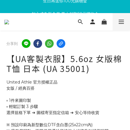
加入成為新會員 馬上領取50元購物金
滿300回饋10%購物金
滿300回饋10%購物金
分享到
【UA客製衣服】5.6oz 女版棉
T恤 日本 (UA 35001)
United Athle 官方授權正品
女版 / 經典百搭
▫ 1件來圖印製
▫ 輕鬆訂製 3 步驟
選擇規格下單 ➔ 圖檔寄至指定信箱 ➔ 安心等待收貨
※ 預設印刷為新型數位DTF含白墨(25x22cm內)