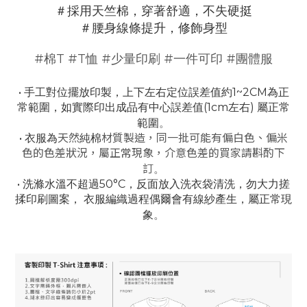
＃採用天竺棉，穿著舒適，不失硬挺
＃腰身線條提升，修飾身型
#棉T #T恤 #少量印刷 #一件可印 #團體服
• 手工對位擺放印製，上下左右定位誤差值約1~2CM為正
常範圍，
如實際印出成品有中心誤差值(1cm左右) 屬正常
。
範圍
• 衣服為
天然
純棉
材質製造，同一批可能有偏白色、偏米
色的色差狀況，屬正常現象，介意色差的買家請斟酌下
。
訂
• 洗滌水溫不超過50°C，反面放入洗衣袋清洗，勿大力搓
揉印刷圖案，
衣服編織過程偶爾會有線紗產生，屬正常現
。
象