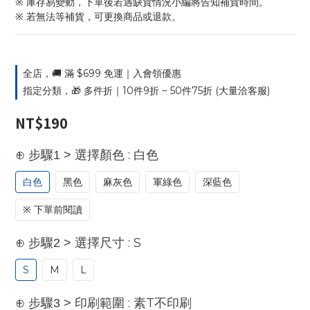
※ 庫存易變動，下單後若遇缺貨情況小編將告知補貨時間。
※ 若無法等補貨，可更換商品或退款。
全店，🚚 滿 $699 免運｜入會領優惠
指定分類，🎁 多件折｜10件9折 ~ 50件75折 (大量洽客服)
NT$190
: 白色
⊕ 步驟1 > 選擇顏色
白色
黑色
麻灰色
軍綠色
深藍色
※ 下單前閱讀
: S
⊕ 步驟2 > 選擇尺寸
S
M
L
: 素T不印刷
⊕ 步驟3 > 印刷範圍